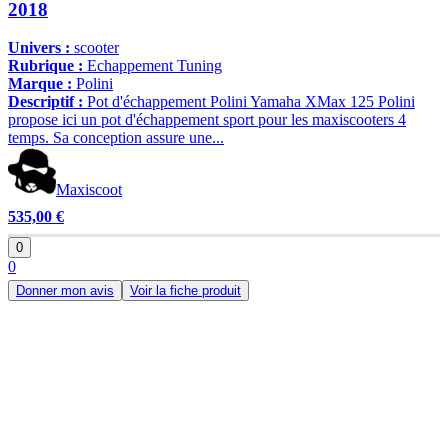
2018
Univers :
scooter
Rubrique :
Echappement Tuning
Marque :
Polini
Descriptif :
Pot d'échappement Polini Yamaha XMax 125 Polini
propose ici un pot d'échappement sport pour les maxiscooters 4
temps. Sa conception assure une...
Maxiscoot
535,00 €
0
0
Donner mon avis
Voir la fiche produit