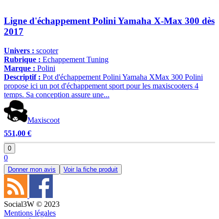
Ligne d'échappement Polini Yamaha X-Max 300 dès
2017
Univers :
scooter
Rubrique :
Echappement Tuning
Marque :
Polini
Descriptif :
Pot d'échappement Polini Yamaha XMax 300 Polini
propose ici un pot d'échappement sport pour les maxiscooters 4
temps. Sa conception assure une...
Maxiscoot
551,00 €
0
0
Donner mon avis
Voir la fiche produit
Social3W © 2023
Mentions légales