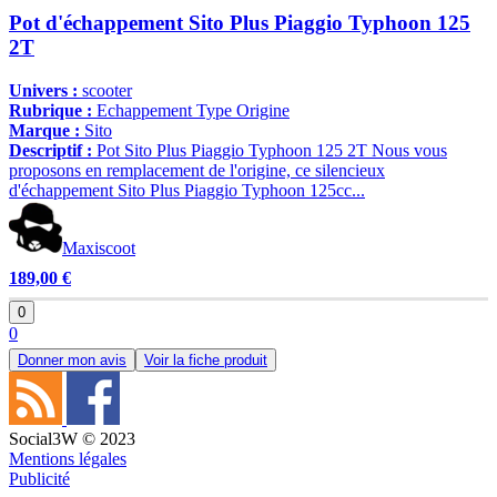
Pot d'échappement Sito Plus Piaggio Typhoon 125
2T
Univers :
scooter
Rubrique :
Echappement Type Origine
Marque :
Sito
Descriptif :
Pot Sito Plus Piaggio Typhoon 125 2T Nous vous
proposons en remplacement de l'origine, ce silencieux
d'échappement Sito Plus Piaggio Typhoon 125cc...
Maxiscoot
189,00 €
0
0
Donner mon avis
Voir la fiche produit
Social3W © 2023
Mentions légales
Publicité