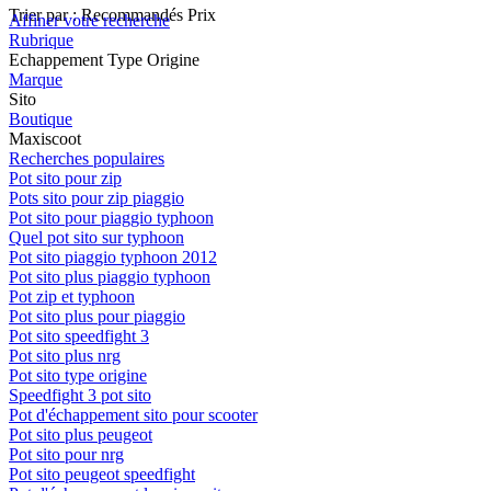
Trier par :
Recommandés
Prix
Affiner votre recherche
Rubrique
Echappement Type Origine
Marque
Sito
Boutique
Maxiscoot
Recherches populaires
Pot sito pour zip
Pots sito pour zip piaggio
Pot sito pour piaggio typhoon
Quel pot sito sur typhoon
Pot sito piaggio typhoon 2012
Pot sito plus piaggio typhoon
Pot zip et typhoon
Pot sito plus pour piaggio
Pot sito speedfight 3
Pot sito plus nrg
Pot sito type origine
Speedfight 3 pot sito
Pot d'échappement sito pour scooter
Pot sito plus peugeot
Pot sito pour nrg
Pot sito peugeot speedfight