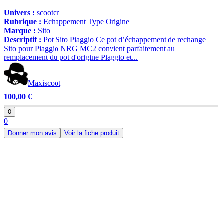
Univers :
scooter
Rubrique :
Echappement Type Origine
Marque :
Sito
Descriptif :
Pot Sito Piaggio Ce pot d’échappement de rechange
Sito pour Piaggio NRG MC2 convient parfaitement au
remplacement du pot d'origine Piaggio et...
Maxiscoot
100,00 €
0
0
Donner mon avis
Voir la fiche produit