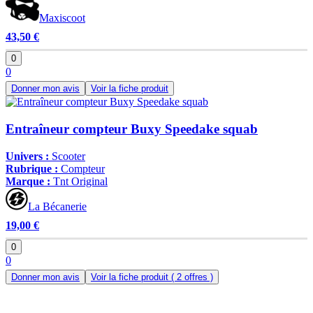
Maxiscoot
43,50 €
0
0
Donner mon avis
Voir la fiche produit
Entraîneur compteur Buxy Speedake squab
Univers :
Scooter
Rubrique :
Compteur
Marque :
Tnt Original
La Bécanerie
19,00 €
0
0
Donner mon avis
Voir la fiche produit
( 2 offres )