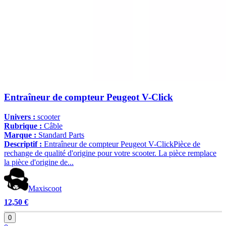
Entraîneur de compteur Peugeot V-Click
Univers :
scooter
Rubrique :
Câble
Marque :
Standard Parts
Descriptif :
Entraîneur de compteur Peugeot V-ClickPièce de
rechange de qualité d'origine pour votre scooter. La pièce remplace
la pièce d'origine de...
Maxiscoot
12,50 €
0