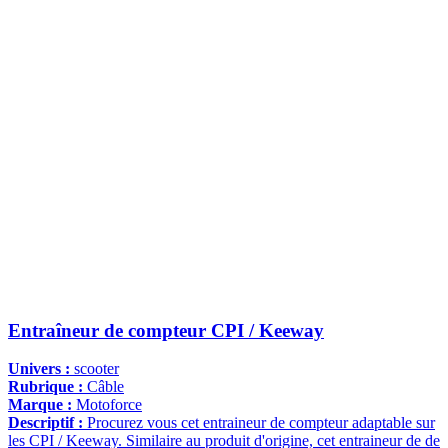
Entraîneur de compteur CPI / Keeway
Univers :
scooter
Rubrique :
Câble
Marque :
Motoforce
Descriptif :
Procurez vous cet entraineur de compteur adaptable sur
les CPI / Keeway. Similaire au produit d'origine, cet entraineur de de