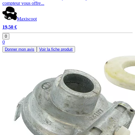
compteur vous offre...
Maxiscoot
19,50 €
0
0
Donner mon avis
Voir la fiche produit