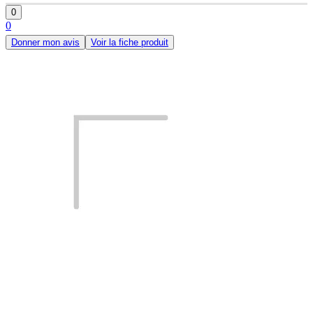
0
0
Donner mon avis
Voir la fiche produit