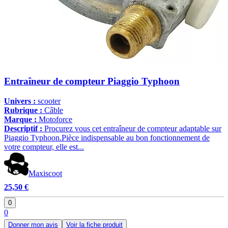
Entraîneur de compteur Piaggio Typhoon
Univers :
scooter
Rubrique :
Câble
Marque :
Motoforce
Descriptif :
Procurez vous cet entraîneur de compteur adaptable sur
Piaggio Typhoon.Pièce indispensable au bon fonctionnement de
votre compteur, elle est...
Maxiscoot
25,50 €
0
0
Donner mon avis
Voir la fiche produit