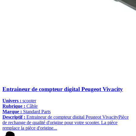
Entraineur de compteur digital Peugeot Vivacity
Univers :
scooter
Rubrique :
Câble
Marque :
Standard Parts
Descriptif :
Entraineur de compteur digital Peugeot VivacityPièce
de rechange de qualité d'origine pour votre scooter. La pièce
remplace la pièce d'origine...