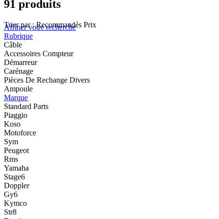
91 produits
Trier par :
Recommandés
Prix
Affiner votre recherche
Rubrique
Câble
Accessoires Compteur
Démarreur
Carénage
Pièces De Rechange Divers
Ampoule
Marque
Standard Parts
Piaggio
Koso
Motoforce
Sym
Peugeot
Rms
Yamaha
Stage6
Doppler
Gy6
Kymco
Str8