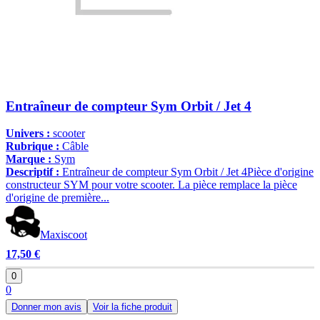
Entraîneur de compteur Sym Orbit / Jet 4
Univers :
scooter
Rubrique :
Câble
Marque :
Sym
Descriptif :
Entraîneur de compteur Sym Orbit / Jet 4Pièce d'origine
constructeur SYM pour votre scooter. La pièce remplace la pièce
d'origine de première...
Maxiscoot
17,50 €
0
0
Donner mon avis
Voir la fiche produit