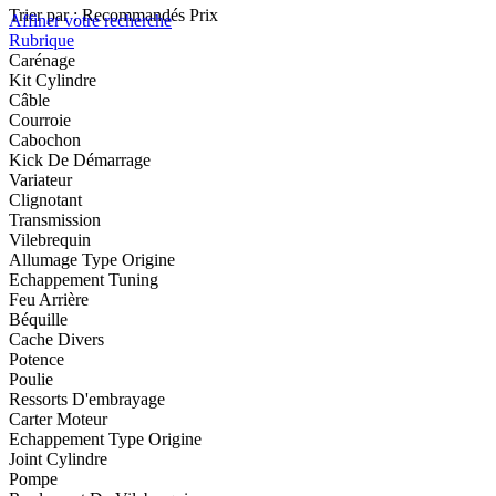
Trier par :
Recommandés
Prix
Affiner votre recherche
Rubrique
Carénage
Kit Cylindre
Câble
Courroie
Cabochon
Kick De Démarrage
Variateur
Clignotant
Transmission
Vilebrequin
Allumage Type Origine
Echappement Tuning
Feu Arrière
Béquille
Cache Divers
Potence
Poulie
Ressorts D'embrayage
Carter Moteur
Echappement Type Origine
Joint Cylindre
Pompe