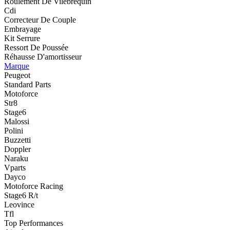
Roulement De Vilebrequin
Cdi
Correcteur De Couple
Embrayage
Kit Serrure
Ressort De Poussée
Réhausse D'amortisseur
Marque
Peugeot
Standard Parts
Motoforce
Str8
Stage6
Malossi
Polini
Buzzetti
Doppler
Naraku
Vparts
Dayco
Motoforce Racing
Stage6 R/t
Leovince
Tfl
Top Performances