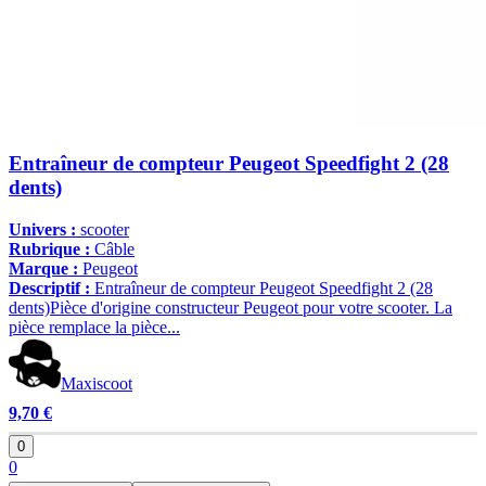
Entraîneur de compteur Peugeot Speedfight 2 (28
dents)
Univers :
scooter
Rubrique :
Câble
Marque :
Peugeot
Descriptif :
Entraîneur de compteur Peugeot Speedfight 2 (28
dents)Pièce d'origine constructeur Peugeot pour votre scooter. La
pièce remplace la pièce...
Maxiscoot
9,70 €
0
0