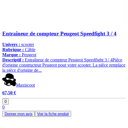
Entraîneur de compteur Peugeot Speedfight 3 / 4
Univers :
scooter
Rubrique :
Câble
Marque :
Peugeot
Descriptif :
Entraîneur de compteur Peugeot Speedfight 3 / 4Pièce
d'origine constructeur Peugeot pour votre scooter. La pièce remplace
la pièce d'origine de...
Maxiscoot
67,50 €
0
0
Donner mon avis
Voir la fiche produit