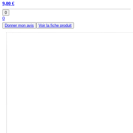
9,00 €
0
0
Donner mon avis
Voir la fiche produit