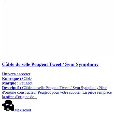
Câble de selle Peugeot Tweet / Sym Symphony
Univers :
scooter
Rubrique :
Câble
Marque :
Peugeot
Descriptif :
Câble de selle Peugeot Tweet / Sym SymphonyPièce
d'origine constructeur Peugeot pour votre scooter. La pièce remplace
la pièce d'origine de...
Maxiscoot