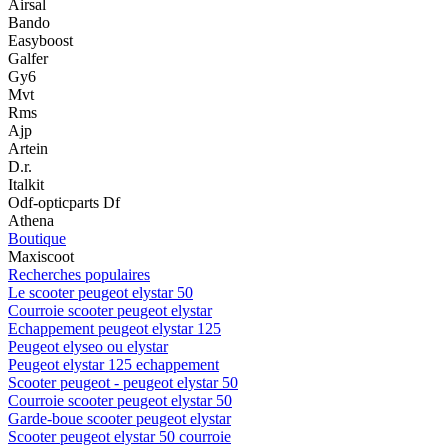
Airsal
Bando
Easyboost
Galfer
Gy6
Mvt
Rms
Ajp
Artein
D.r.
Italkit
Odf-opticparts Df
Athena
Boutique
Maxiscoot
Recherches populaires
Le scooter peugeot elystar 50
Courroie scooter peugeot elystar
Echappement peugeot elystar 125
Peugeot elyseo ou elystar
Peugeot elystar 125 echappement
Scooter peugeot - peugeot elystar 50
Courroie scooter peugeot elystar 50
Garde-boue scooter peugeot elystar
Scooter peugeot elystar 50 courroie