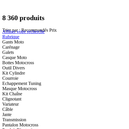
8 360 produits
Trier par :
Recommandés
Prix
Affiner votre recherche
Rubrique
Gants Moto
Carénage
Galets
Casque Moto
Bottes Motocross
Outil Divers
Kit Cylindre
Courroie
Echappement Tuning
Masque Motocross
Kit Chaîne
Clignotant
Variateur
Câble
Jante
Transmission
Pantalon Motocross