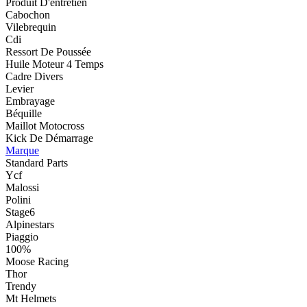
Produit D'entretien
Cabochon
Vilebrequin
Cdi
Ressort De Poussée
Huile Moteur 4 Temps
Cadre Divers
Levier
Embrayage
Béquille
Maillot Motocross
Kick De Démarrage
Marque
Standard Parts
Ycf
Malossi
Polini
Stage6
Alpinestars
Piaggio
100%
Moose Racing
Thor
Trendy
Mt Helmets