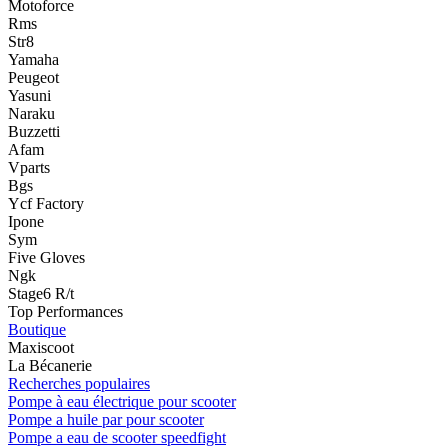
Motoforce
Rms
Str8
Yamaha
Peugeot
Yasuni
Naraku
Buzzetti
Afam
Vparts
Bgs
Ycf Factory
Ipone
Sym
Five Gloves
Ngk
Stage6 R/t
Top Performances
Boutique
Maxiscoot
La Bécanerie
Recherches populaires
Pompe à eau électrique pour scooter
Pompe a huile par pour scooter
Pompe a eau de scooter speedfight