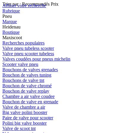
Trier par :
Recommandés
Prix
Affiner votre recherche
Rubrique
Pneu
Marque
Heidenau
Boutique
Maxiscoot
Recherches populaires
Valve pneu tubeless scooter
Valve pneu scooter tubeless
Valves coudées pour pneus michelin
Scooter valve pneu
Bouchons de valves grenades
Bouchon de valves tuning
Bouchons de valve tnt
Bouchon de valve chromé
Bouchon de valve replay
Chambre a air valve coudee
Bouchon de valve en grenade
Valve de chambre a air
Big valve polini booster
Paire de valve pour scooter
Polini big valve booster
Valve de scoot tnt