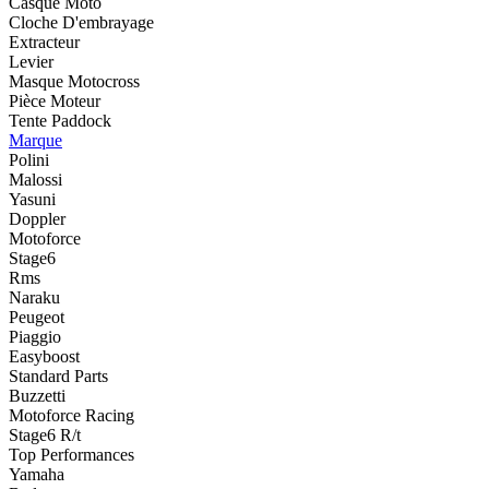
Casque Moto
Cloche D'embrayage
Extracteur
Levier
Masque Motocross
Pièce Moteur
Tente Paddock
Marque
Polini
Malossi
Yasuni
Doppler
Motoforce
Stage6
Rms
Naraku
Peugeot
Piaggio
Easyboost
Standard Parts
Buzzetti
Motoforce Racing
Stage6 R/t
Top Performances
Yamaha