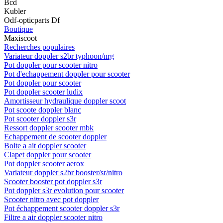
Bcd
Kubler
Odf-opticparts Df
Boutique
Maxiscoot
Recherches populaires
Variateur doppler s2br typhoon/nrg
Pot doppler pour scooter nitro
Pot d'echappement doppler pour scooter
Pot doppler pour scooter
Pot doppler scooter ludix
Amortisseur hydraulique doppler scoot
Pot scoote doppler blanc
Pot scooter doppler s3r
Ressort doppler scooter mbk
Echappement de scooter doppler
Boite a ait doppler scooter
Clapet doppler pour scooter
Pot doppler scooter aerox
Variateur doppler s2br booster/sr/nitro
Scooter booster pot doppler s3r
Pot doppler s3r evolution pour scooter
Scooter nitro avec pot doppler
Pot échappement scooter doppler s3r
Filtre a air doppler scooter nitro