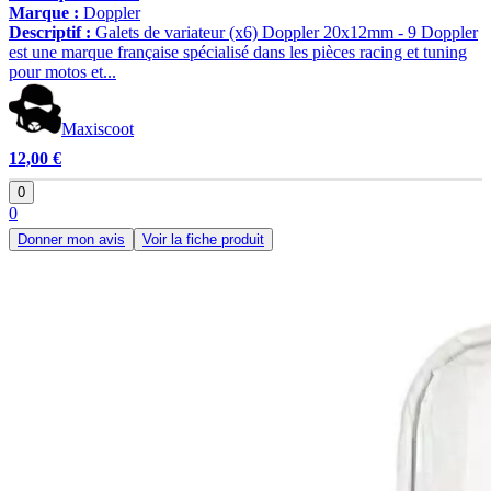
Marque :
Doppler
Descriptif :
Galets de variateur (x6) Doppler 20x12mm - 9 Doppler
est une marque française spécialisé dans les pièces racing et tuning
pour motos et...
Maxiscoot
12,00 €
0
0
Donner mon avis
Voir la fiche produit