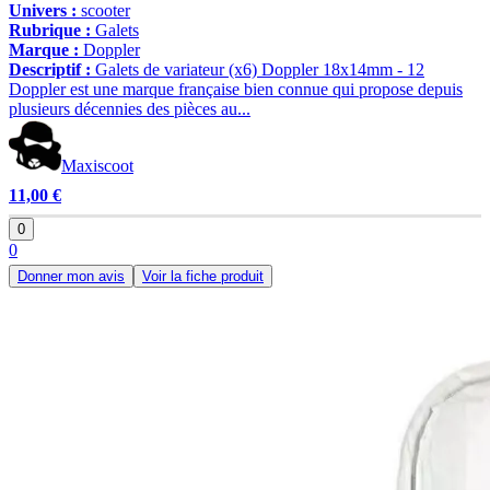
Univers :
scooter
Rubrique :
Galets
Marque :
Doppler
Descriptif :
Galets de variateur (x6) Doppler 18x14mm - 12
Doppler est une marque française bien connue qui propose depuis
plusieurs décennies des pièces au...
Maxiscoot
11,00 €
0
0
Donner mon avis
Voir la fiche produit