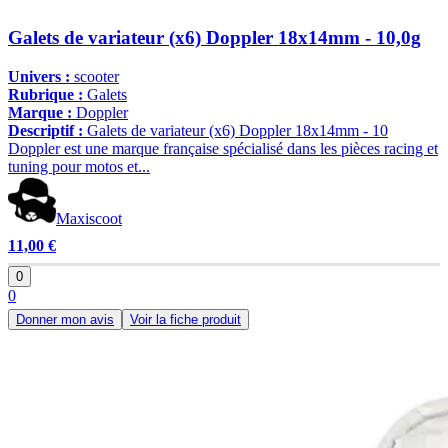
Galets de variateur (x6) Doppler 18x14mm - 10,0g
Univers :
scooter
Rubrique :
Galets
Marque :
Doppler
Descriptif :
Galets de variateur (x6) Doppler 18x14mm - 10
Doppler est une marque française spécialisé dans les pièces racing et
tuning pour motos et...
Maxiscoot
11,00 €
0
0
Donner mon avis
Voir la fiche produit