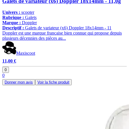
Galets de variateur (x6) Doppler 18x14mm - 11,0g
Univers :
scooter
Rubrique :
Galets
Marque :
Doppler
Descriptif :
Galets de variateur (x6) Doppler 18x14mm - 11
Doppler est une marque française bien connue qui propose depuis
plusieurs décennies des pièces au...
Maxiscoot
11,00 €
0
0
Donner mon avis
Voir la fiche produit