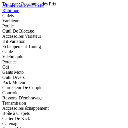
Trier par :
Recommandés
Prix
Affiner votre recherche
Rubrique
Galets
Variateur
Poulie
Outil De Blocage
Accessoires Variateur
Kit Variation
Echappement Tuning
Câble
Vilebrequin
Potence
Cdi
Gants Moto
Outil Divers
Pack Moteur
Correcteur De Couple
Courroie
Ressorts D'embrayage
Transmission
Accessoires échappement
Boîte à Clapets
Carter De Kick
Carénage