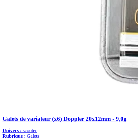
Galets de variateur (x6) Doppler 20x12mm - 9,0g
Univers :
scooter
Rubrique :
Galets