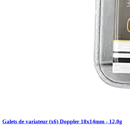
Galets de variateur (x6) Doppler 18x14mm - 12,0g