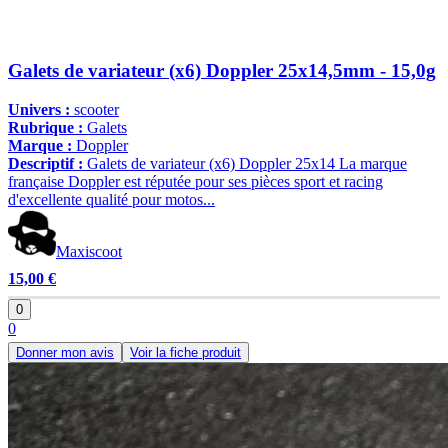
Galets de variateur (x6) Doppler 25x14,5mm - 15,0g
Univers :
scooter
Rubrique :
Galets
Marque :
Doppler
Descriptif :
Galets de variateur (x6) Doppler 25x14 La marque
française Doppler est réputée pour ses pièces sport et racing
d'excellente qualité pour motos...
Maxiscoot
15,00 €
0
0
Donner mon avis
Voir la fiche produit