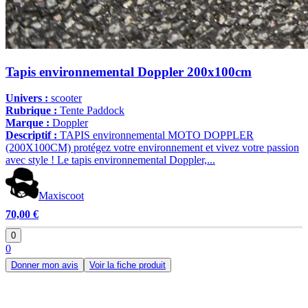
Tapis environnemental Doppler 200x100cm
Univers :
scooter
Rubrique :
Tente Paddock
Marque :
Doppler
Descriptif :
TAPIS environnemental MOTO DOPPLER
(200X100CM) protégez votre environnement et vivez votre passion
avec style ! Le tapis environnemental Doppler,...
Maxiscoot
70,00 €
0
0
Donner mon avis
Voir la fiche produit