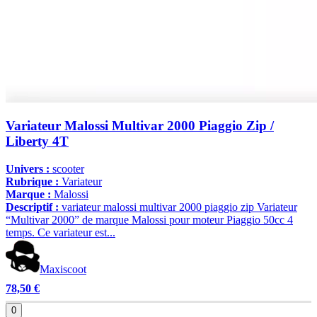
Variateur Malossi Multivar 2000 Piaggio Zip /
Liberty 4T
Univers :
scooter
Rubrique :
Variateur
Marque :
Malossi
Descriptif :
variateur malossi multivar 2000 piaggio zip Variateur
“Multivar 2000” de marque Malossi pour moteur Piaggio 50cc 4
temps. Ce variateur est...
Maxiscoot
78,50 €
0