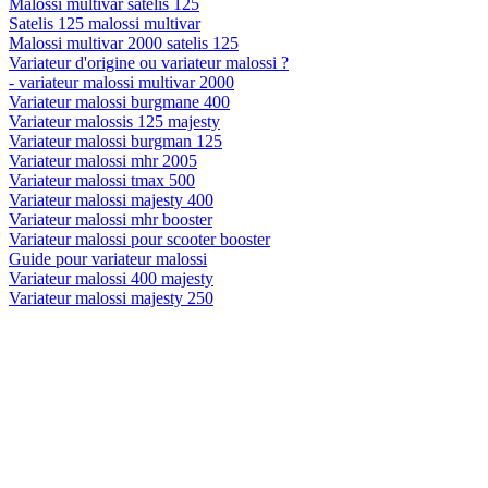
Malossi multivar satelis 125
Satelis 125 malossi multivar
Malossi multivar 2000 satelis 125
Variateur d'origine ou variateur malossi ?
- variateur malossi multivar 2000
Variateur malossi burgmane 400
Variateur malossis 125 majesty
Variateur malossi burgman 125
Variateur malossi mhr 2005
Variateur malossi tmax 500
Variateur malossi majesty 400
Variateur malossi mhr booster
Variateur malossi pour scooter booster
Guide pour variateur malossi
Variateur malossi 400 majesty
Variateur malossi majesty 250