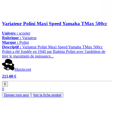
Variateur Polini Maxi Speed Yamaha TMax 500cc
Univers :
scooter
Rubrique :
Variateur
Marque :
Polini
Descriptif :
Variateur Polini Maxi Speed Yamaha TMax 500cc
Polini a été fondée en 1940 par Battista Polini avec l'ambition de
tirer le maximum de puissance...
Maxiscoot
211,00 €
0
0
Donner mon avis
Voir la fiche produit