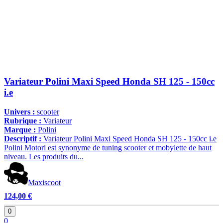
Variateur Polini Maxi Speed Honda SH 125 - 150cc
i.e
Univers :
scooter
Rubrique :
Variateur
Marque :
Polini
Descriptif :
Variateur Polini Maxi Speed Honda SH 125 - 150cc i.e
Polini Motori est synonyme de tuning scooter et mobylette de haut
niveau. Les produits du...
Maxiscoot
124,00 €
0
0