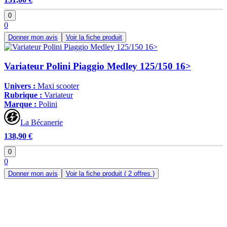
0
0
Donner mon avis
Voir la fiche produit
Variateur Polini Piaggio Medley 125/150 16>
Univers :
Maxi scooter
Rubrique :
Variateur
Marque :
Polini
La Bécanerie
138,90 €
0
0
Donner mon avis
Voir la fiche produit
( 2 offres )