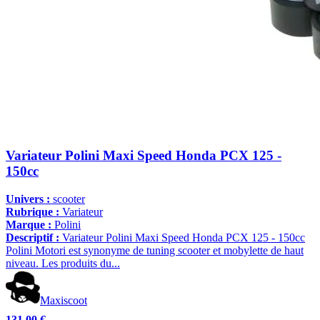
Variateur Polini Maxi Speed Honda PCX 125 -
150cc
Univers :
scooter
Rubrique :
Variateur
Marque :
Polini
Descriptif :
Variateur Polini Maxi Speed Honda PCX 125 - 150cc
Polini Motori est synonyme de tuning scooter et mobylette de haut
niveau. Les produits du...
Maxiscoot
131,00 €