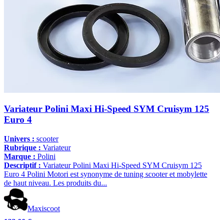
Variateur Polini Maxi Hi-Speed SYM Cruisym 125
Euro 4
Univers :
scooter
Rubrique :
Variateur
Marque :
Polini
Descriptif :
Variateur Polini Maxi Hi-Speed SYM Cruisym 125
Euro 4 Polini Motori est synonyme de tuning scooter et mobylette
de haut niveau. Les produits du...
Maxiscoot