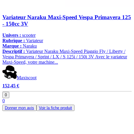
Variateur Naraku Maxi-Speed Vespa Primavera 125
- 150cc 3V
Univers :
scooter
Rubrique :
Variateur
Marque :
Naraku
Descriptif :
Variateur Naraku Maxi-Speed Piaggio Fly / Liberty /
Vespa Primavera / Sprint / LX / S 125i / 150i 3V Avec le variateur
Maxi-Speed, votre machine...
Maxiscoot
152,45 €
0
0
Donner mon avis
Voir la fiche produit