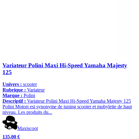
Variateur Polini Maxi Hi-Speed Yamaha Majesty
125
Univers :
scooter
Rubrique :
Variateur
Marque :
Polini
Descriptif :
Variateur Polini Maxi Hi-Speed Yamaha Majesty 125
Polini Motori est synonyme de tuning scooter et mobylette de haut
niveau. Les produits du...
Maxiscoot
135,00 €