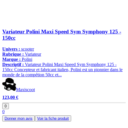
Variateur Polini Maxi Speed Sym Symphony 125 -
150cc
Univers :
scooter
Rubrique :
Variateur
Marque :
Polini
Descriptif :
Variateur Polini Maxi Speed Sym Symphony 125 -
150cc Concepteur et fabricant italien, Polini est un pionnier dans le
monde de la compétion 50cc et...
Maxiscoot
123,00 €
0
0
Donner mon avis
Voir la fiche produit