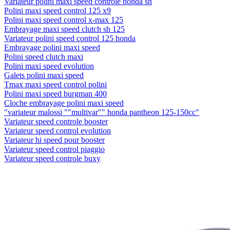
Variateur polini maxi speed contrôle honda sh
Polini maxi speed control 125 x9
Polini maxi speed control x-max 125
Embrayage maxi speed clutch sh 125
Variateur polini speed control 125 honda
Embrayage polini maxi speed
Polini speed clutch maxi
Polini maxi speed evolution
Galets polini maxi speed
Tmax maxi speed control polini
Polini maxi speed burgman 400
Cloche embrayage polini maxi speed
"variateur malossi ""multivar"" honda pantheon 125-150cc"
Variateur speed controle booster
Variateur speed control evolution
Variateur hi speed pour booster
Variateur speed control piaggio
Variateur speed controle buxy