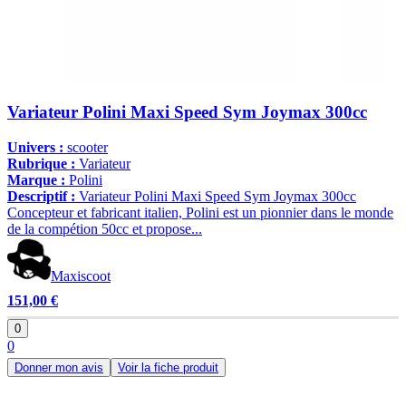
Variateur Polini Maxi Speed Sym Joymax 300cc
Univers :
scooter
Rubrique :
Variateur
Marque :
Polini
Descriptif :
Variateur Polini Maxi Speed Sym Joymax 300cc
Concepteur et fabricant italien, Polini est un pionnier dans le monde
de la compétion 50cc et propose...
Maxiscoot
151,00 €
0
0
Donner mon avis
Voir la fiche produit