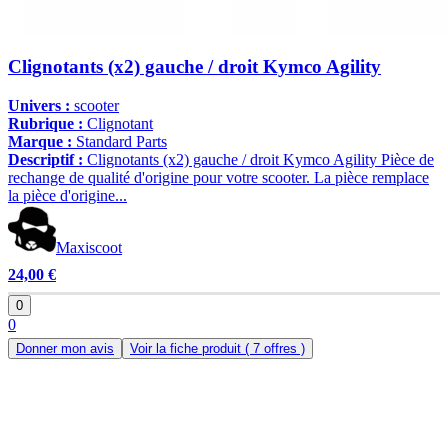
Clignotants (x2) gauche / droit Kymco Agility
Univers :
scooter
Rubrique :
Clignotant
Marque :
Standard Parts
Descriptif :
Clignotants (x2) gauche / droit Kymco Agility Pièce de
rechange de qualité d'origine pour votre scooter. La pièce remplace
la pièce d'origine...
Maxiscoot
24,00 €
0
0
Donner mon avis
Voir la fiche produit
( 7 offres )