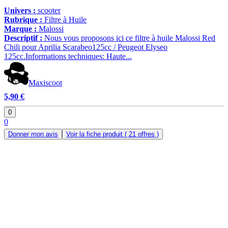
Univers :
scooter
Rubrique :
Filtre à Huile
Marque :
Malossi
Descriptif :
Nous vous proposons ici ce filtre à huile Malossi Red
Chili pour Aprilia Scarabeo125cc / Peugeot Elyseo
125cc.Informations techniques: Haute...
Maxiscoot
5,90 €
0
0
Donner mon avis
Voir la fiche produit
( 21 offres )