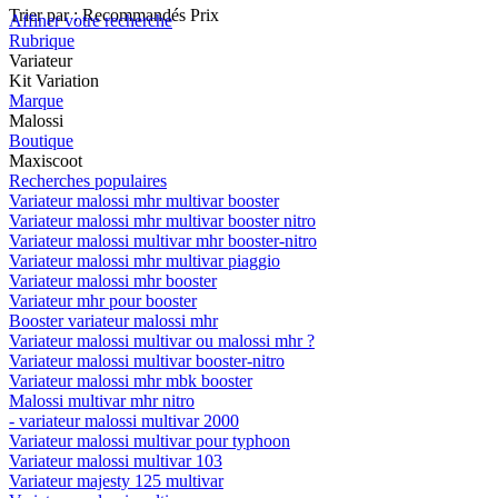
Trier par :
Recommandés
Prix
Affiner votre recherche
Rubrique
Variateur
Kit Variation
Marque
Malossi
Boutique
Maxiscoot
Recherches populaires
Variateur malossi mhr multivar booster
Variateur malossi mhr multivar booster nitro
Variateur malossi multivar mhr booster-nitro
Variateur malossi mhr multivar piaggio
Variateur malossi mhr booster
Variateur mhr pour booster
Booster variateur malossi mhr
Variateur malossi multivar ou malossi mhr ?
Variateur malossi multivar booster-nitro
Variateur malossi mhr mbk booster
Malossi multivar mhr nitro
- variateur malossi multivar 2000
Variateur malossi multivar pour typhoon
Variateur malossi multivar 103
Variateur majesty 125 multivar