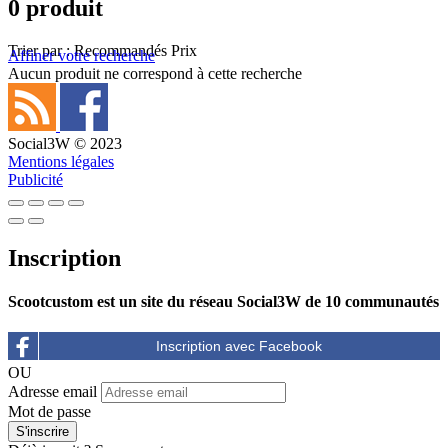
0 produit
Trier par :
Recommandés
Prix
Affiner votre recherche
Aucun produit ne correspond à cette recherche
Social3W © 2023
Mentions légales
Publicité
Inscription
Scootcustom est un site du réseau Social3W de 10 communautés
OU
Adresse email
Mot de passe