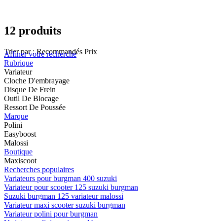
12 produits
Trier par :
Recommandés
Prix
Affiner votre recherche
Rubrique
Variateur
Cloche D'embrayage
Disque De Frein
Outil De Blocage
Ressort De Poussée
Marque
Polini
Easyboost
Malossi
Boutique
Maxiscoot
Recherches populaires
Variateurs pour burgman 400 suzuki
Variateur pour scooter 125 suzuki burgman
Suzuki burgman 125 variateur malossi
Variateur maxi scooter suzuki burgman
Variateur polini pour burgman