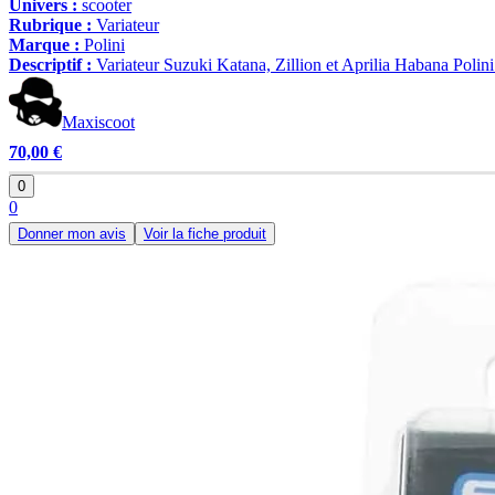
Univers :
scooter
Rubrique :
Variateur
Marque :
Polini
Descriptif :
Variateur Suzuki Katana, Zillion et Aprilia Habana Polin
Maxiscoot
70,00 €
0
0
Donner mon avis
Voir la fiche produit