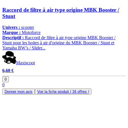
Raccord de filtre à air type origine MBK Booster /
Stunt
Univers :
scooter
Marque :
Motoforce
Descriptif :
Raccord de filtre à air type origine MBK Booster /
Stunt pour les boites à air d'origine du MBK Booster / Stunt et
Yamaha BW’s / Slider...
Maxiscoot
6,60 €
0
0
Donner mon avis
Voir la fiche produit
( 34 offres )