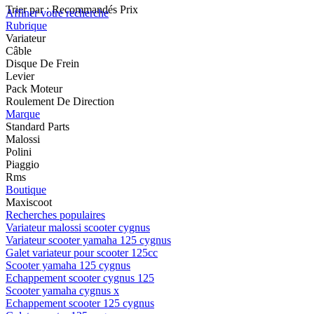
Trier par :
Recommandés
Prix
Affiner votre recherche
Rubrique
Variateur
Câble
Disque De Frein
Levier
Pack Moteur
Roulement De Direction
Marque
Standard Parts
Malossi
Polini
Piaggio
Rms
Boutique
Maxiscoot
Recherches populaires
Variateur malossi scooter cygnus
Variateur scooter yamaha 125 cygnus
Galet variateur pour scooter 125cc
Scooter yamaha 125 cygnus
Echappement scooter cygnus 125
Scooter yamaha cygnus x
Echappement scooter 125 cygnus