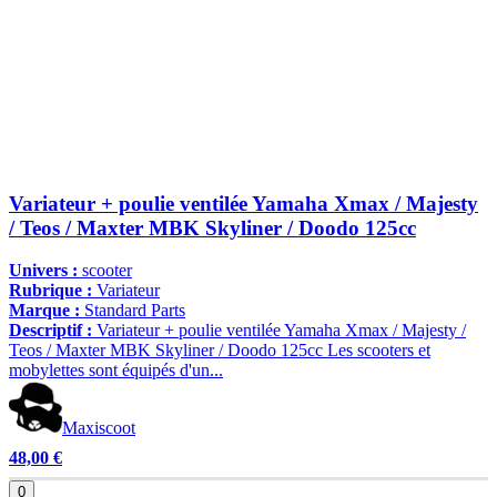
Variateur + poulie ventilée Yamaha Xmax / Majesty
/ Teos / Maxter MBK Skyliner / Doodo 125cc
Univers :
scooter
Rubrique :
Variateur
Marque :
Standard Parts
Descriptif :
Variateur + poulie ventilée Yamaha Xmax / Majesty /
Teos / Maxter MBK Skyliner / Doodo 125cc Les scooters et
mobylettes sont équipés d'un...
Maxiscoot
48,00 €
0