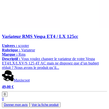
Variateur RMS Vespa ET4 / LX 125cc
Univers :
scooter
Rubrique :
Variateur
Marque :
Rms
Descriptif :
Vous voulez changer le variateur de votre Vespa
ET4/LX/LXV/S 125 4T AC mais ne disposez que d’un budget
réduit ? Nous avons le produit qu’il...
Maxiscoot
49,00 €
0
0
Donner mon avis
Voir la fiche produit