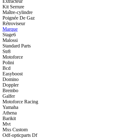
Extracteur
Kit Serrure
Maître-cylindre
Poignée De Gaz
Rétroviseur
Marque
Stage6
Malossi
Standard Parts
Str8
Motoforce
Polini
Bcd
Easyboost
Domino
Doppler
Brembo
Galfer
Motoforce Racing
Yamaha
Athena
Barikit
Mvt
Mxs Custom
Odf-opticparts Df