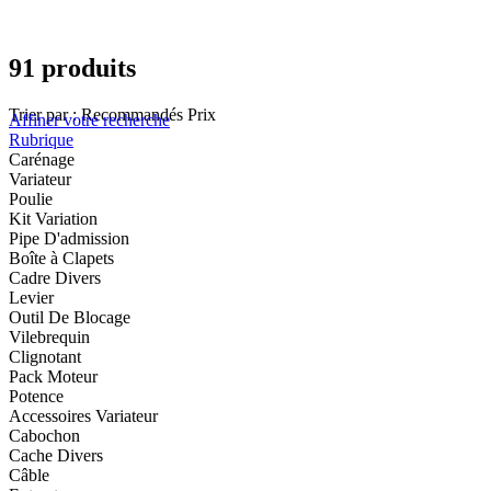
91 produits
Trier par :
Recommandés
Prix
Affiner votre recherche
Rubrique
Carénage
Variateur
Poulie
Kit Variation
Pipe D'admission
Boîte à Clapets
Cadre Divers
Levier
Outil De Blocage
Vilebrequin
Clignotant
Pack Moteur
Potence
Accessoires Variateur
Cabochon
Cache Divers
Câble