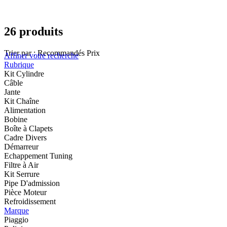
26 produits
Trier par :
Recommandés
Prix
Affiner votre recherche
Rubrique
Kit Cylindre
Câble
Jante
Kit Chaîne
Alimentation
Bobine
Boîte à Clapets
Cadre Divers
Démarreur
Echappement Tuning
Filtre à Air
Kit Serrure
Pipe D'admission
Pièce Moteur
Refroidissement
Marque
Piaggio