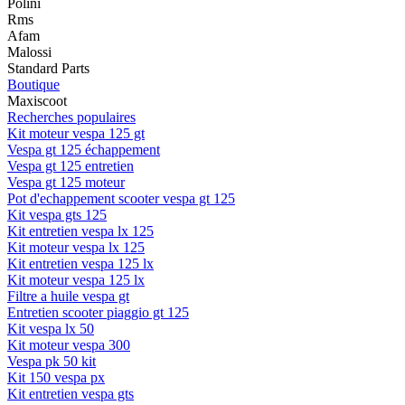
Polini
Rms
Afam
Malossi
Standard Parts
Boutique
Maxiscoot
Recherches populaires
Kit moteur vespa 125 gt
Vespa gt 125 échappement
Vespa gt 125 entretien
Vespa gt 125 moteur
Pot d'echappement scooter vespa gt 125
Kit vespa gts 125
Kit entretien vespa lx 125
Kit moteur vespa lx 125
Kit entretien vespa 125 lx
Kit moteur vespa 125 lx
Filtre a huile vespa gt
Entretien scooter piaggio gt 125
Kit vespa lx 50
Kit moteur vespa 300
Vespa pk 50 kit
Kit 150 vespa px
Kit entretien vespa gts