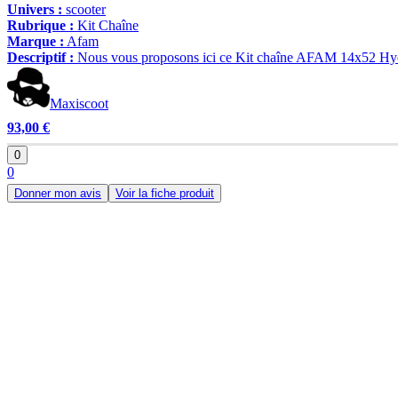
Univers :
scooter
Rubrique :
Kit Chaîne
Marque :
Afam
Descriptif :
Nous vous proposons ici ce Kit chaîne AFAM 14x52 Hyosu
Maxiscoot
93,00 €
0
0
Donner mon avis
Voir la fiche produit