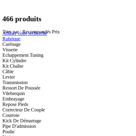
466 produits
Trier par :
Recommandés
Prix
Affiner votre recherche
Rubrique
Carénage
Visserie
Echappement Tuning
Kit Cylindre
Kit Chaîne
Câble
Levier
Transmission
Ressort De Poussée
Vilebrequin
Embrayage
Repose Pieds
Correcteur De Couple
Courroie
Kick De Démarrage
Pipe D'admission
Poulie