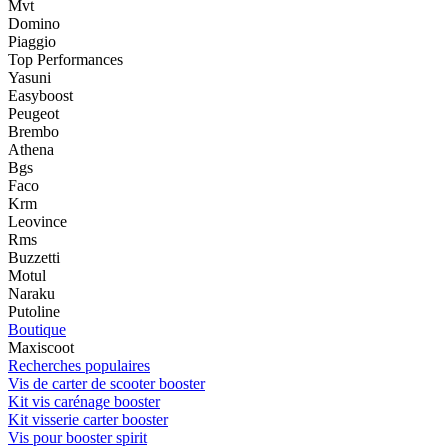
Mvt
Domino
Piaggio
Top Performances
Yasuni
Easyboost
Peugeot
Brembo
Athena
Bgs
Faco
Krm
Leovince
Rms
Buzzetti
Motul
Naraku
Putoline
Boutique
Maxiscoot
Recherches populaires
Vis de carter de scooter booster
Kit vis carénage booster
Kit visserie carter booster
Vis pour booster spirit