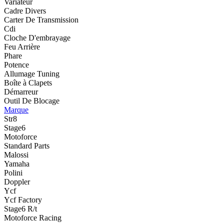
Variateur
Cadre Divers
Carter De Transmission
Cdi
Cloche D'embrayage
Feu Arrière
Phare
Potence
Allumage Tuning
Boîte à Clapets
Démarreur
Outil De Blocage
Marque
Str8
Stage6
Motoforce
Standard Parts
Malossi
Yamaha
Polini
Doppler
Ycf
Ycf Factory
Stage6 R/t
Motoforce Racing