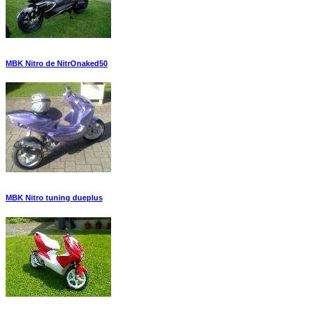
MBK Nitro de NitrOnaked50
MBK Nitro tuning dueplus