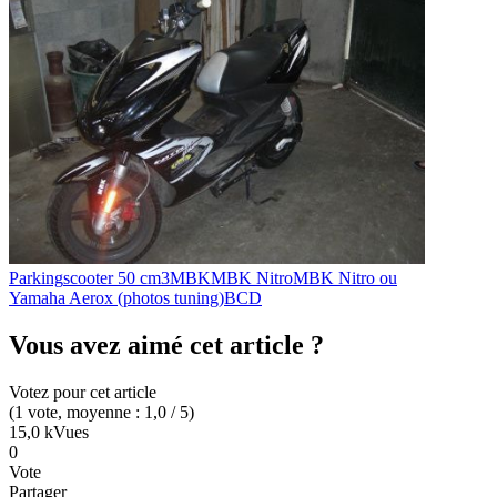
Parking
scooter 50 cm3
MBK
MBK Nitro
MBK Nitro ou
Yamaha Aerox (photos tuning)
BCD
Vous avez aimé cet article ?
Votez pour cet article
(
1
vote
, moyenne :
1,0
/ 5
)
15,0 k
Vues
0
Vote
Partager