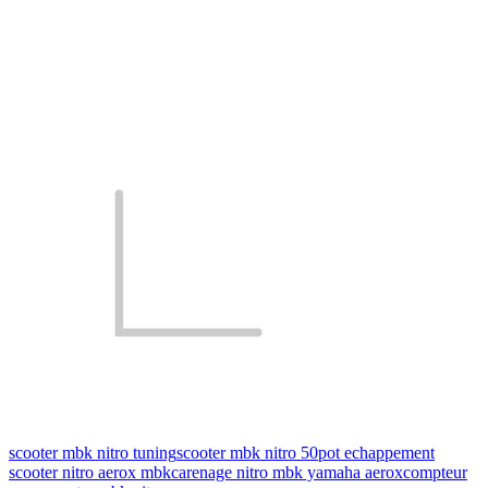
scooter mbk nitro tuning
scooter mbk nitro 50
pot echappement
scooter nitro aerox mbk
carenage nitro mbk yamaha aerox
compteur