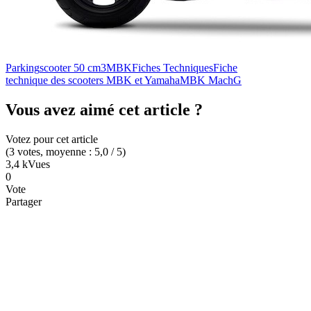
Parking
scooter 50 cm3
MBK
Fiches Techniques
Fiche
technique des scooters MBK et Yamaha
MBK MachG
Vous avez aimé cet article ?
Votez pour cet article
(
3
votes
, moyenne :
5,0
/ 5
)
3,4 k
Vues
0
Vote
Partager