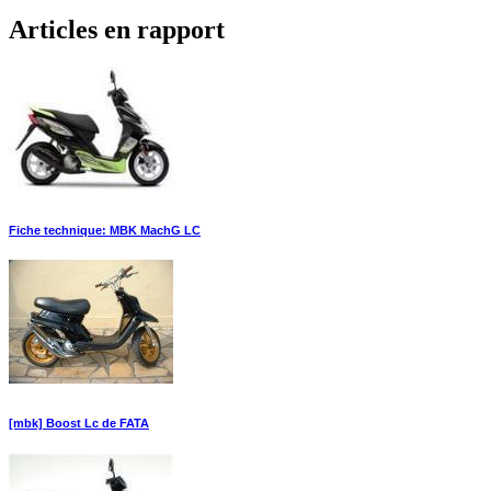
Articles en rapport
Fiche technique: MBK MachG LC
[mbk] Boost Lc de FATA