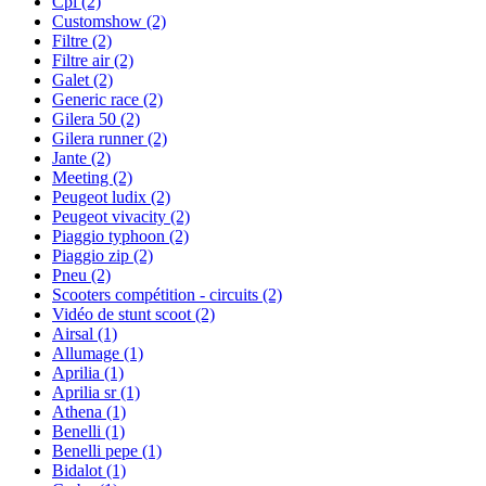
Cpi
(2)
Customshow
(2)
Filtre
(2)
Filtre air
(2)
Galet
(2)
Generic race
(2)
Gilera 50
(2)
Gilera runner
(2)
Jante
(2)
Meeting
(2)
Peugeot ludix
(2)
Peugeot vivacity
(2)
Piaggio typhoon
(2)
Piaggio zip
(2)
Pneu
(2)
Scooters compétition - circuits
(2)
Vidéo de stunt scoot
(2)
Airsal
(1)
Allumage
(1)
Aprilia
(1)
Aprilia sr
(1)
Athena
(1)
Benelli
(1)
Benelli pepe
(1)
Bidalot
(1)