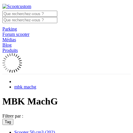
Parking
Forum scooter
Médias
Blog
Produits
mbk machg
MBK MachG
Filtrer par :
Tag
Scooter 50 cm3
(202)