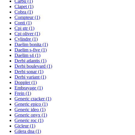
Carbu
(1)
Clapet
(1)
Cobra
(1)
Compteur
(1)
Conti
(1)
Cpi gtr
(1)
Cpi oliver
(1)
Cylindre
(1)
Daelim bonita
(1)
Daelim s-five
(1)
Daelim s4
(1)
Derbi atlantis
(1)
Derbi boulevard
(1)
Derbi sonar
(1)
Derbi variant
(1)
Doppler
(1)
Embrayage
(1)
Frein
(1)
Generic cracker
(1)
Generic epico
(1)
Generic ideo
(1)
Generic onyx
(1)
Generic roc
(1)
Gicleur
(1)
Gilera dna
(1)