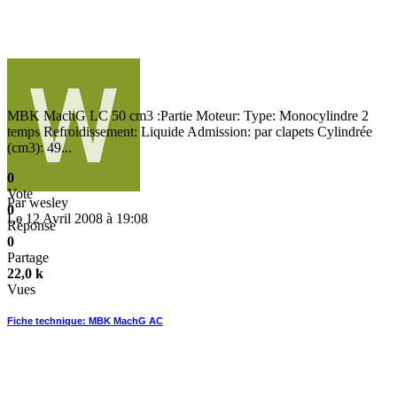
MBK MachG LC 50 cm3 :Partie Moteur: Type: Monocylindre 2
temps Refroidissement: Liquide Admission: par clapets Cylindrée
(cm3): 49...
0
Vote
Par
wesley
0
Le 12 Avril 2008 à 19:08
Réponse
0
Partage
22,0 k
Vues
Fiche technique: MBK MachG AC