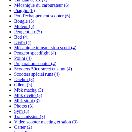
Mécanique du carburateur
(6)
Piaggio
(6)
Pot d'échappement scooter
(6)
Bougie
(5)
Moteur
(5)
Peugeot tkr
(5)
Bcd
(4)
Derbi
(4)
Mécanique transmission scoot
(4)
Peugeot speedfight
(4)
Polini
(4)
Préparation scooter
(4)
Scooters 50cc street et stunt
(4)
Scooters spécial runs
(4)
Daelim
(3)
Gilera
(3)
Mbk machg
(3)
Mbk ovetto
(3)
Mbk stunt
(3)
Photos
(3)
Sym
(3)
Transmission
(3)
Vidéo scooter meeting et salon
(3)
Carter
(2)