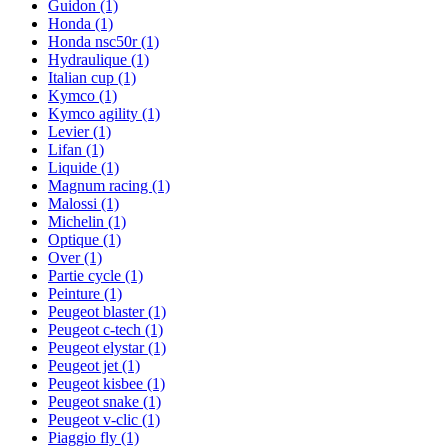
Guidon
(1)
Honda
(1)
Honda nsc50r
(1)
Hydraulique
(1)
Italian cup
(1)
Kymco
(1)
Kymco agility
(1)
Levier
(1)
Lifan
(1)
Liquide
(1)
Magnum racing
(1)
Malossi
(1)
Michelin
(1)
Optique
(1)
Over
(1)
Partie cycle
(1)
Peinture
(1)
Peugeot blaster
(1)
Peugeot c-tech
(1)
Peugeot elystar
(1)
Peugeot jet
(1)
Peugeot kisbee
(1)
Peugeot snake
(1)
Peugeot v-clic
(1)
Piaggio fly
(1)