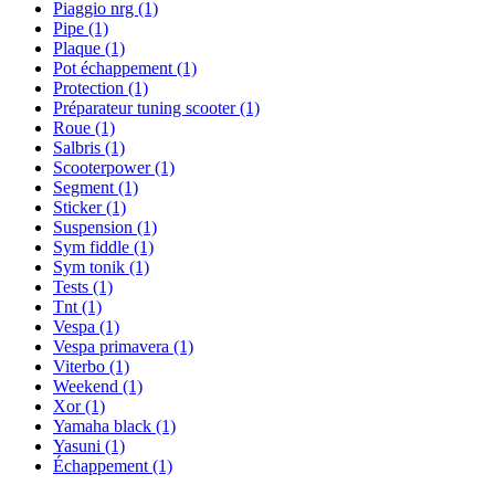
Piaggio nrg
(1)
Pipe
(1)
Plaque
(1)
Pot échappement
(1)
Protection
(1)
Préparateur tuning scooter
(1)
Roue
(1)
Salbris
(1)
Scooterpower
(1)
Segment
(1)
Sticker
(1)
Suspension
(1)
Sym fiddle
(1)
Sym tonik
(1)
Tests
(1)
Tnt
(1)
Vespa
(1)
Vespa primavera
(1)
Viterbo
(1)
Weekend
(1)
Xor
(1)
Yamaha black
(1)
Yasuni
(1)
Échappement
(1)