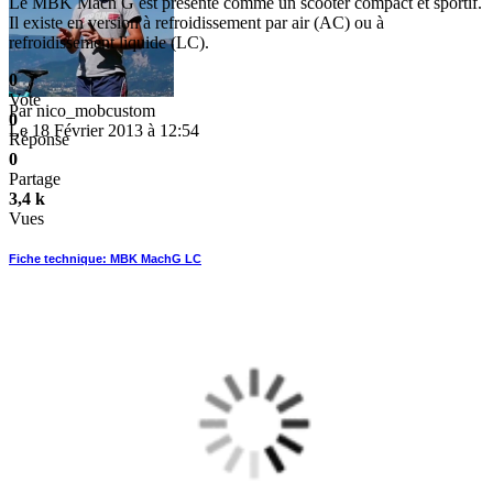
Le MBK Mach G est présenté comme un scooter compact et sportif.
Il existe en version à refroidissement par air (AC) ou à
refroidissement liquide (LC).
0
Vote
Par
nico_mobcustom
0
Le 18 Février 2013 à 12:54
Réponse
0
Partage
3,4 k
Vues
Fiche technique: MBK MachG LC