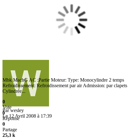
Mbk MachG AC :Partie Moteur: Type: Monocylindre 2 temps
Refroidissement: Refroidissement par air Admission: par clapets
Cylindrée...
0
Vote
Par
wesley
0
Le 12 Avril 2008 à 17:39
Réponse
0
Partage
25,3 k