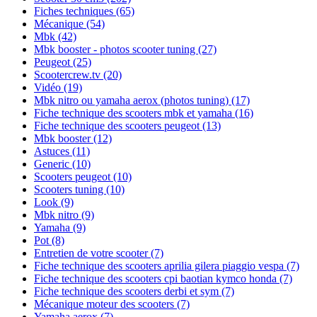
Fiches techniques
(65)
Mécanique
(54)
Mbk
(42)
Mbk booster - photos scooter tuning
(27)
Peugeot
(25)
Scootercrew.tv
(20)
Vidéo
(19)
Mbk nitro ou yamaha aerox (photos tuning)
(17)
Fiche technique des scooters mbk et yamaha
(16)
Fiche technique des scooters peugeot
(13)
Mbk booster
(12)
Astuces
(11)
Generic
(10)
Scooters peugeot
(10)
Scooters tuning
(10)
Look
(9)
Mbk nitro
(9)
Yamaha
(9)
Pot
(8)
Entretien de votre scooter
(7)
Fiche technique des scooters aprilia gilera piaggio vespa
(7)
Fiche technique des scooters cpi baotian kymco honda
(7)
Fiche technique des scooters derbi et sym
(7)
Mécanique moteur des scooters
(7)
Yamaha aerox
(7)