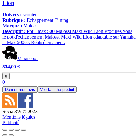
Lion
Univers :
scooter
Rubrique :
Echappement Tuning
Marque :
Malossi
Descriptif :
Pot Tmax 500 Malossi Maxi Wild Lion Procurez vous
le pot d'échappement Malossi Maxi Wild Lion adaptable sur Yamaha
T-Max 500cc. Réalisé en acier...
Maxiscoot
534,00 €
0
0
Donner mon avis
Voir la fiche produit
Social3W © 2023
Mentions légales
Publicité