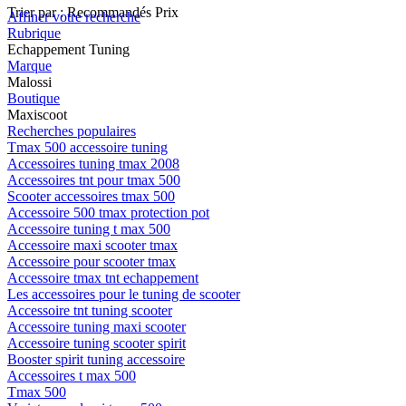
Trier par :
Recommandés
Prix
Affiner votre recherche
Rubrique
Echappement Tuning
Marque
Malossi
Boutique
Maxiscoot
Recherches populaires
Tmax 500 accessoire tuning
Accessoires tuning tmax 2008
Accessoires tnt pour tmax 500
Scooter accessoires tmax 500
Accessoire 500 tmax protection pot
Accessoire tuning t max 500
Accessoire maxi scooter tmax
Accessoire pour scooter tmax
Accessoire tmax tnt echappement
Les accessoires pour le tuning de scooter
Accessoire tnt tuning scooter
Accessoire tuning maxi scooter
Accessoire tuning scooter spirit
Booster spirit tuning accessoire
Accessoires t max 500
Tmax 500