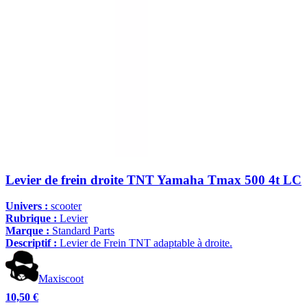
Levier de frein droite TNT Yamaha Tmax 500 4t LC
Univers :
scooter
Rubrique :
Levier
Marque :
Standard Parts
Descriptif :
Levier de Frein TNT adaptable à droite.
Maxiscoot
10,50 €