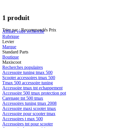
1 produit
Trier par :
Recommandés
Prix
Affiner votre recherche
Rubrique
Levier
Marque
Standard Parts
Boutique
Maxiscoot
Recherches populaires
Accessoire tuning tmax 500
Scooter accessoires tmax 500
Tmax 500 accessoire tuning
Accessoire tmax tnt echappement
Accessoire 500 tmax protection pot
Carenage tnt 500 tmax
Accessoires tuning tmax 2008
Accessoire maxi scooter tmax
Accessoire pour scooter tmax
Accessoires t max 500
Accessoires tnt pour scooter