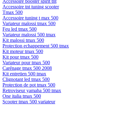
Accessoire booster spirit tnt
Accessoire tnt tuning scooter
Tmax 500
Accessoire tuning t max 500
Variateur malossi tmax 500
Feu led tmax 500
Variateur malossi 500 tmax
Kit malossi tmax 500
Protection echappement 500 tmax
Kit moteur tmax 500
Kit pour tmax 500
Variateur pour tmax 500
Carénage tmax 500 2008
Kit entretien 500 tmax
Clignotant led tmax 500
Protection de pot tmax 500
Retroviseur yamaha 500 tmax
One italia tmax 500
Scooter tmax 500 variateur