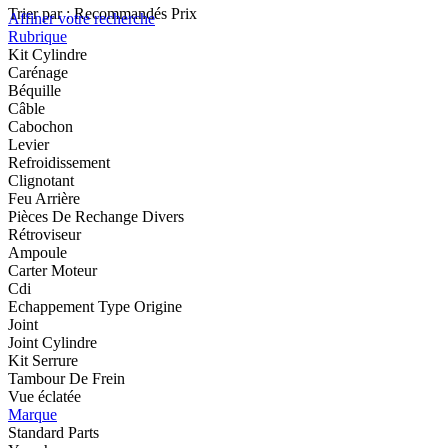
Trier par :
Recommandés
Prix
Affiner votre recherche
Rubrique
Kit Cylindre
Carénage
Béquille
Câble
Cabochon
Levier
Refroidissement
Clignotant
Feu Arrière
Pièces De Rechange Divers
Rétroviseur
Ampoule
Carter Moteur
Cdi
Echappement Type Origine
Joint
Joint Cylindre
Kit Serrure
Tambour De Frein
Vue éclatée
Marque
Standard Parts