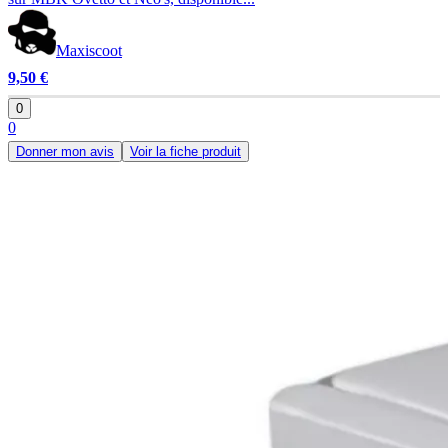
Maxiscoot
9,50 €
0
0
Donner mon avis
Voir la fiche produit