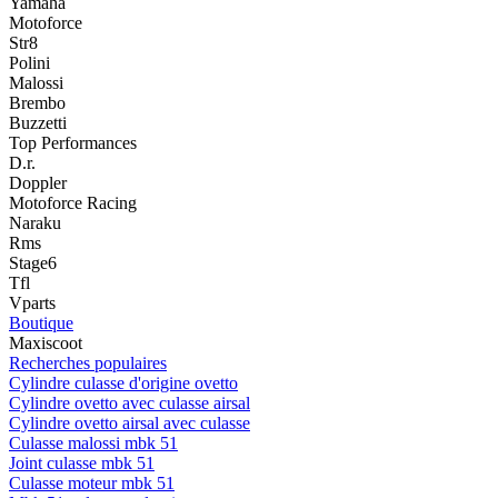
Yamaha
Motoforce
Str8
Polini
Malossi
Brembo
Buzzetti
Top Performances
D.r.
Doppler
Motoforce Racing
Naraku
Rms
Stage6
Tfl
Vparts
Boutique
Maxiscoot
Recherches populaires
Cylindre culasse d'origine ovetto
Cylindre ovetto avec culasse airsal
Cylindre ovetto airsal avec culasse
Culasse malossi mbk 51
Joint culasse mbk 51
Culasse moteur mbk 51