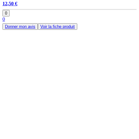
12,50 €
0
0
Donner mon avis
Voir la fiche produit