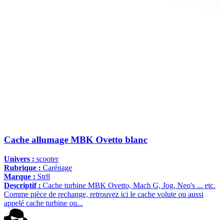
Cache allumage MBK Ovetto blanc
Univers :
scooter
Rubrique :
Carénage
Marque :
Str8
Descriptif :
Cache turbine MBK Ovetto, Mach G, Jog, Neo's ... etc.
Comme pièce de rechange, retrouvez ici le cache volute ou aussi
appelé cache turbine ou...