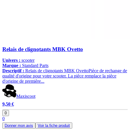
Relais de clignotants MBK Ovetto
Univers :
scooter
Marque :
Standard Parts
Descriptif :
Relais de clignotants MBK OvettoPièce de rechange de
qualité d'origine pour votre scooter. La pièce remplace la pièce
d'origine de première...
Maxiscoot
9,50 €
0
0
Donner mon avis
Voir la fiche produit