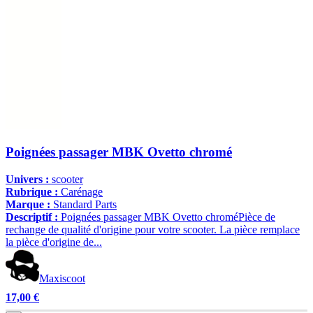
Poignées passager MBK Ovetto chromé
Univers :
scooter
Rubrique :
Carénage
Marque :
Standard Parts
Descriptif :
Poignées passager MBK Ovetto chroméPièce de
rechange de qualité d'origine pour votre scooter. La pièce remplace
la pièce d'origine de...
Maxiscoot
17,00 €