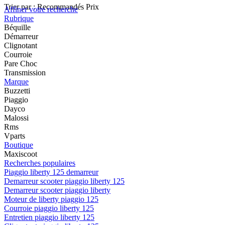
Trier par :
Recommandés
Prix
Affiner votre recherche
Rubrique
Béquille
Démarreur
Clignotant
Courroie
Pare Choc
Transmission
Marque
Buzzetti
Piaggio
Dayco
Malossi
Rms
Vparts
Boutique
Maxiscoot
Recherches populaires
Piaggio liberty 125 demarreur
Demarreur scooter piaggio liberty 125
Demarreur scooter piaggio liberty
Moteur de liberty piaggio 125
Courroie piaggio liberty 125
Entretien piaggio liberty 125