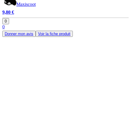
Maxiscoot
9,80 €
0
0
Donner mon avis
Voir la fiche produit