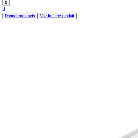
0
0
Donner mon avis
Voir la fiche produit