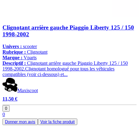
Clignotant arrière gauche Piaggio Liberty 125 / 150
1998-2002
Univers :
scooter
Rubrique :
Clignotant
Marque :
Vparts
Descriptif :
Clignotant arrière gauche Piaggio Liberty 125 / 150
1998-2002.Clignotant homologué pour tous les véhicules
compatibles (voir ci-dessous) et...
Maxiscoot
11,50 €
0
0
Donner mon avis
Voir la fiche produit