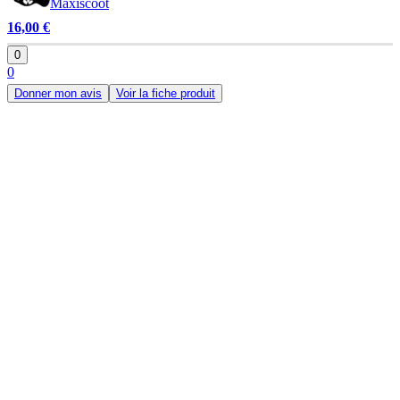
Maxiscoot
16,00 €
0
0
Donner mon avis
Voir la fiche produit