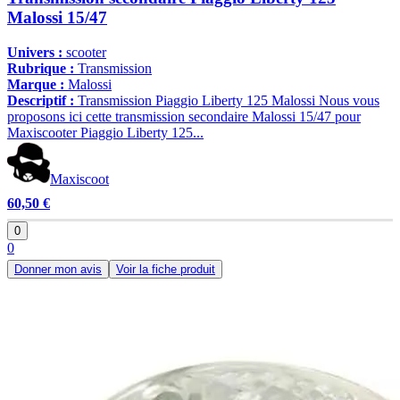
Malossi 15/47
Univers :
scooter
Rubrique :
Transmission
Marque :
Malossi
Descriptif :
Transmission Piaggio Liberty 125 Malossi Nous vous
proposons ici cette transmission secondaire Malossi 15/47 pour
Maxiscooter Piaggio Liberty 125...
Maxiscoot
60,50 €
0
0
Donner mon avis
Voir la fiche produit