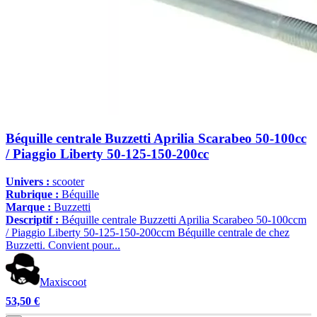
Béquille centrale Buzzetti Aprilia Scarabeo 50-100cc
/ Piaggio Liberty 50-125-150-200cc
Univers :
scooter
Rubrique :
Béquille
Marque :
Buzzetti
Descriptif :
Béquille centrale Buzzetti Aprilia Scarabeo 50-100ccm
/ Piaggio Liberty 50-125-150-200ccm Béquille centrale de chez
Buzzetti. Convient pour...
Maxiscoot
53,50 €