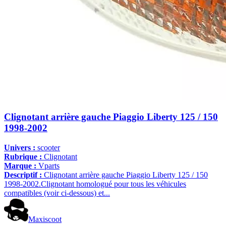
Clignotant arrière gauche Piaggio Liberty 125 / 150
1998-2002
Univers :
scooter
Rubrique :
Clignotant
Marque :
Vparts
Descriptif :
Clignotant arrière gauche Piaggio Liberty 125 / 150
1998-2002.Clignotant homologué pour tous les véhicules
compatibles (voir ci-dessous) et...
Maxiscoot