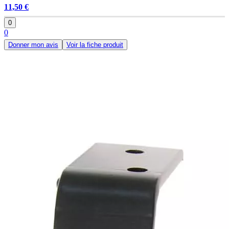
11,50 €
0
0
Donner mon avis
Voir la fiche produit