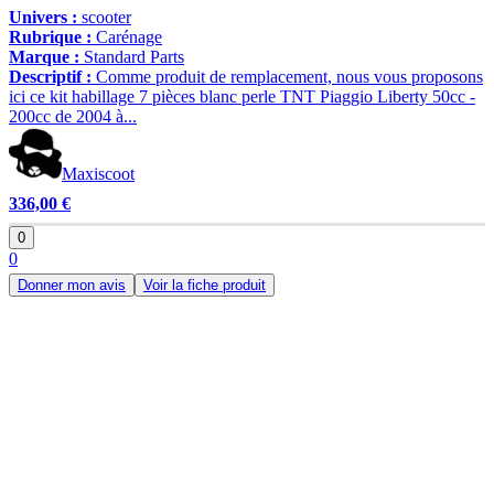
Univers :
scooter
Rubrique :
Carénage
Marque :
Standard Parts
Descriptif :
Comme produit de remplacement, nous vous proposons
ici ce kit habillage 7 pièces blanc perle TNT Piaggio Liberty 50cc -
200cc de 2004 à...
Maxiscoot
336,00 €
0
0
Donner mon avis
Voir la fiche produit