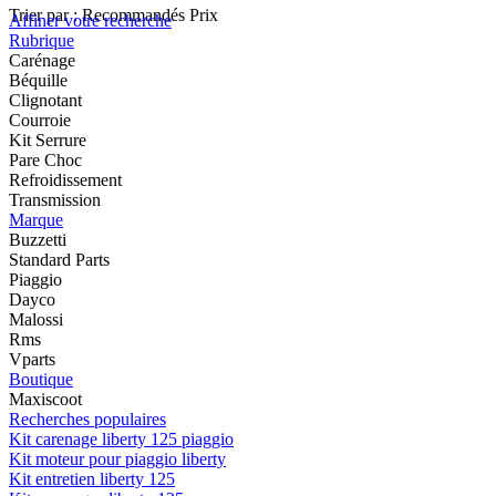
Trier par :
Recommandés
Prix
Affiner votre recherche
Rubrique
Carénage
Béquille
Clignotant
Courroie
Kit Serrure
Pare Choc
Refroidissement
Transmission
Marque
Buzzetti
Standard Parts
Piaggio
Dayco
Malossi
Rms
Vparts
Boutique
Maxiscoot
Recherches populaires
Kit carenage liberty 125 piaggio
Kit moteur pour piaggio liberty
Kit entretien liberty 125