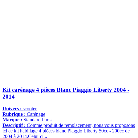
Kit carénage 4 pièces Blanc Piaggio Liberty 2004 -
2014
Univers :
scooter
Rubrique :
Carénage
Marque :
Standard Parts
Descriptif :
Comme produit de remplacement, nous vous proposons
ici ce kit habillage 4 pièces blanc Piaggio Liberty 50cc - 200cc de
2004 à 2014.Celui-ci...