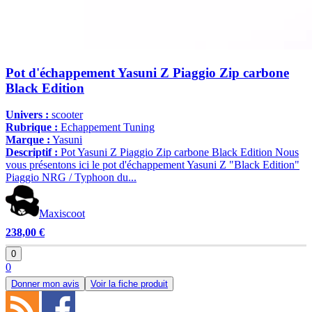
Pot d'échappement Yasuni Z Piaggio Zip carbone
Black Edition
Univers :
scooter
Rubrique :
Echappement Tuning
Marque :
Yasuni
Descriptif :
Pot Yasuni Z Piaggio Zip carbone Black Edition Nous
vous présentons ici le pot d'échappement Yasuni Z "Black Edition"
Piaggio NRG / Typhoon du...
Maxiscoot
238,00 €
0
0
Donner mon avis
Voir la fiche produit