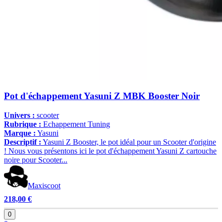
Pot d'échappement Yasuni Z MBK Booster Noir
Univers :
scooter
Rubrique :
Echappement Tuning
Marque :
Yasuni
Descriptif :
Yasuni Z Booster, le pot idéal pour un Scooter d'origine
! Nous vous présentons ici le pot d'échappement Yasuni Z cartouche
noire pour Scooter...
Maxiscoot
218,00 €
0