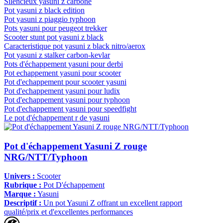
Silencieux yasuni z carbone
Pot yasuni z black edition
Pot yasuni z piaggio typhoon
Pots yasuni pour peugeot trekker
Scooter stunt pot yasuni z black
Caracteristique pot yasuni z black nitro/aerox
Pot yasuni z stalker carbon-kevlar
Pots d'échappement yasuni pour derbi
Pot echappement yasuni pour scooter
Pot d'echappement pour scooter yasuni
Pot d'echappement yasuni pour ludix
Pot d'echappement yasuni pour typhoon
Pot d'echappement yasuni pour speedfight
Le pot d'échappement r de yasuni
Pot d'échappement Yasuni Z rouge
NRG/NTT/Typhoon
Univers :
Scooter
Rubrique :
Pot D'échappement
Marque :
Yasuni
Descriptif :
Un pot Yasuni Z offrant un excellent rapport
qualité/prix et d'excellentes performances