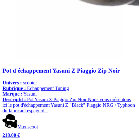
Pot d'échappement Yasuni Z Piaggio Zip Noir
Univers :
scooter
Rubrique :
Echappement Tuning
Marque :
Yasuni
Descriptif :
Pot Yasuni Z Piaggio Zip Noir Nous vous présentons
ici le pot d'échappement Yasuni Z "Black" Piaggio NRG / Typhoon
du fabricant espagnol...
Maxiscoot
218,00 €