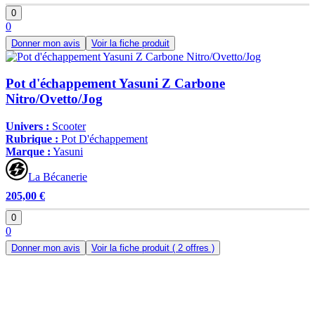
0
0
Donner mon avis
Voir la fiche produit
Pot d'échappement Yasuni Z Carbone
Nitro/Ovetto/Jog
Univers :
Scooter
Rubrique :
Pot D'échappement
Marque :
Yasuni
La Bécanerie
205,00 €
0
0
Donner mon avis
Voir la fiche produit
( 2 offres )