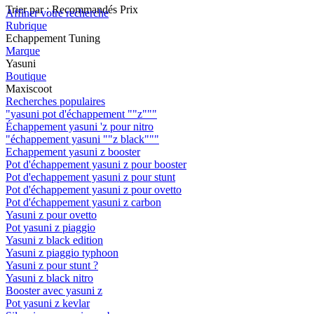
Trier par :
Recommandés
Prix
Affiner votre recherche
Rubrique
Echappement Tuning
Marque
Yasuni
Boutique
Maxiscoot
Recherches populaires
"yasuni pot d'échappement ""z"""
Échappement yasuni 'z pour nitro
"échappement yasuni ""z black"""
Echappement yasuni z booster
Pot d'échappement yasuni z pour booster
Pot d'echappement yasuni z pour stunt
Pot d'échappement yasuni z pour ovetto
Pot d'échappement yasuni z carbon
Yasuni z pour ovetto
Pot yasuni z piaggio
Yasuni z black edition
Yasuni z piaggio typhoon
Yasuni z pour stunt ?
Yasuni z black nitro
Booster avec yasuni z
Pot yasuni z kevlar