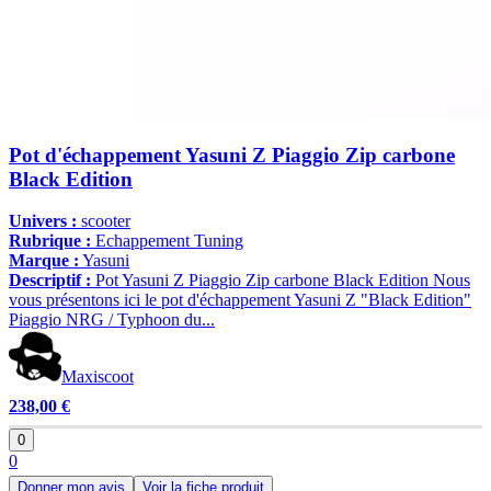
Pot d'échappement Yasuni Z Piaggio Zip carbone
Black Edition
Univers :
scooter
Rubrique :
Echappement Tuning
Marque :
Yasuni
Descriptif :
Pot Yasuni Z Piaggio Zip carbone Black Edition Nous
vous présentons ici le pot d'échappement Yasuni Z "Black Edition"
Piaggio NRG / Typhoon du...
Maxiscoot
238,00 €
0
0
Donner mon avis
Voir la fiche produit