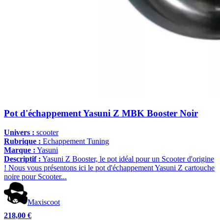
Pot d'échappement Yasuni Z MBK Booster Noir
Univers :
scooter
Rubrique :
Echappement Tuning
Marque :
Yasuni
Descriptif :
Yasuni Z Booster, le pot idéal pour un Scooter d'origine
! Nous vous présentons ici le pot d'échappement Yasuni Z cartouche
noire pour Scooter...
Maxiscoot
218,00 €