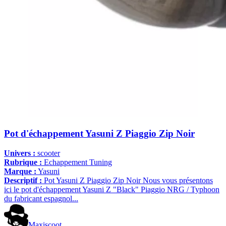
Pot d'échappement Yasuni Z Piaggio Zip Noir
Univers :
scooter
Rubrique :
Echappement Tuning
Marque :
Yasuni
Descriptif :
Pot Yasuni Z Piaggio Zip Noir Nous vous présentons
ici le pot d'échappement Yasuni Z "Black" Piaggio NRG / Typhoon
du fabricant espagnol...
Maxiscoot