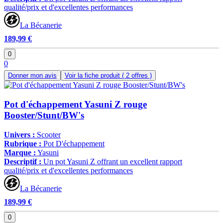
qualité/prix et d'excellentes performances
La Bécanerie
189,99 €
0
0
Donner mon avis
Voir la fiche produit
( 2 offres )
Pot d'échappement Yasuni Z rouge
Booster/Stunt/BW's
Univers :
Scooter
Rubrique :
Pot D'échappement
Marque :
Yasuni
Descriptif :
Un pot Yasuni Z offrant un excellent rapport
qualité/prix et d'excellentes performances
La Bécanerie
189,99 €
0