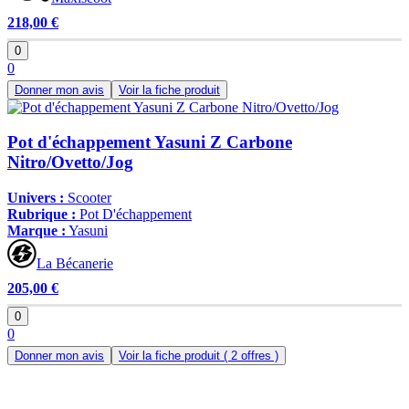
218,00 €
0
0
Donner mon avis
Voir la fiche produit
Pot d'échappement Yasuni Z Carbone
Nitro/Ovetto/Jog
Univers :
Scooter
Rubrique :
Pot D'échappement
Marque :
Yasuni
La Bécanerie
205,00 €
0
0
Donner mon avis
Voir la fiche produit
( 2 offres )