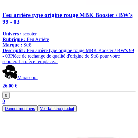
Feu arrière type origine rouge MBK Booster / BW's
99 - 03
Univers :
scooter
Rubrique :
Feu Arrière
Marque :
Str8
Descriptif :
Feu arrière type origine rouge MBK Booster / BW's 99
- 03Pièce de rechange de qualité d'origine de Str8 pour votre
scooter. La pièce remplace...
Maxiscoot
26,00 €
0
0
Donner mon avis
Voir la fiche produit