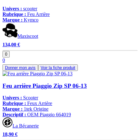
Univers :
scooter
Rubrique :
Feu Arrière
Marque :
Kymco
Maxiscoot
134,00 €
0
0
Donner mon avis
Voir la fiche produit
Feu arrière Piaggio Zip SP 06-13
Univers :
Scooter
Rubrique :
Feux Arrière
Marque :
1tek Origine
Descriptif :
OEM Piaggio 664019
La Bécanerie
18,90 €