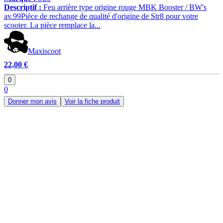
Descriptif :
Feu arrière type origine rouge MBK Booster / BW's
av.99Pièce de rechange de qualité d'origine de Str8 pour votre
scooter. La pièce remplace la...
Maxiscoot
22,00 €
0
0
Donner mon avis
Voir la fiche produit