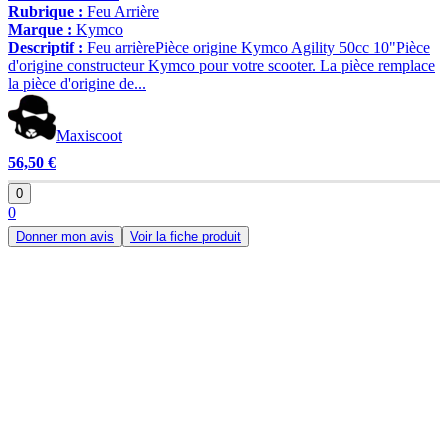
Rubrique :
Feu Arrière
Marque :
Kymco
Descriptif :
Feu arrièrePièce origine Kymco Agility 50cc 10"Pièce
d'origine constructeur Kymco pour votre scooter. La pièce remplace
la pièce d'origine de...
Maxiscoot
56,50 €
0
0
Donner mon avis
Voir la fiche produit