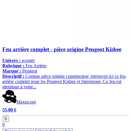
Feu arrière complet - pièce origine Peugeot Kisbee
Univers :
scooter
Rubrique :
Feu Arrière
Marque :
Peugeot
Descriptif :
Comme pièce origine constructeur, retrouvez ici ce feu
arrière complet pour les Peugeot Kisbee et Streetzone. Ce feu est
identique à votre...
Maxiscoot
55,00 €
0
0