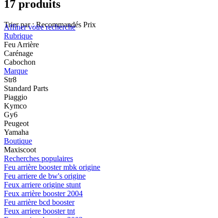
17 produits
Trier par :
Recommandés
Prix
Affiner votre recherche
Rubrique
Feu Arrière
Carénage
Cabochon
Marque
Str8
Standard Parts
Piaggio
Kymco
Gy6
Peugeot
Yamaha
Boutique
Maxiscoot
Recherches populaires
Feu arrière booster mbk origine
Feu arriere de bw's origine
Feux arriere origine stunt
Feux arrière booster 2004
Feu arrière bcd booster
Feux arriere booster tnt