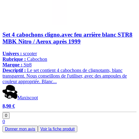
Set 4 cabochons cligno.avec feu arrière blanc STR8
MBK Nitro / Aerox après 1999
Univers :
scooter
Rubrique :
Cabochon
Marque :
Str8
Descriptif :
Le set contient 4 cabochons de clignotants, blanc
transparent. Nous conseillons de l'utiliser, avec des ampoules de
couleur appropriée. Blanc...
Maxiscoot
8,90 €
0
0
Donner mon avis
Voir la fiche produit