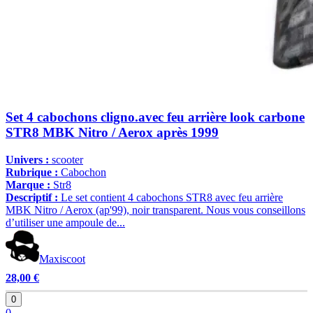
Set 4 cabochons cligno.avec feu arrière look carbone
STR8 MBK Nitro / Aerox après 1999
Univers :
scooter
Rubrique :
Cabochon
Marque :
Str8
Descriptif :
Le set contient 4 cabochons STR8 avec feu arrière
MBK Nitro / Aerox (ap'99), noir transparent. Nous vous conseillons
d’utiliser une ampoule de...
Maxiscoot
28,00 €
0
0