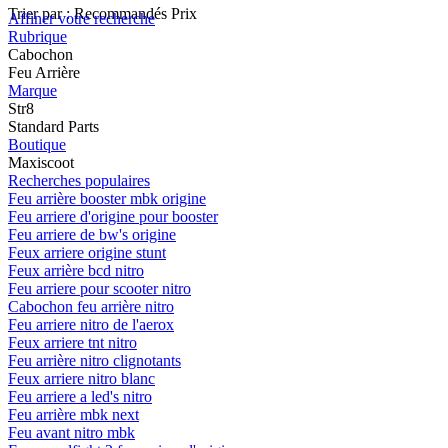
Trier par :
Recommandés
Prix
Affiner votre recherche
Rubrique
Cabochon
Feu Arrière
Marque
Str8
Standard Parts
Boutique
Maxiscoot
Recherches populaires
Feu arrière booster mbk origine
Feu arriere d'origine pour booster
Feu arriere de bw's origine
Feux arriere origine stunt
Feux arrière bcd nitro
Feu arriere pour scooter nitro
Cabochon feu arrière nitro
Feu arriere nitro de l'aerox
Feux arriere tnt nitro
Feu arrière nitro clignotants
Feux arriere nitro blanc
Feu arriere a led's nitro
Feu arrière mbk next
Feu avant nitro mbk