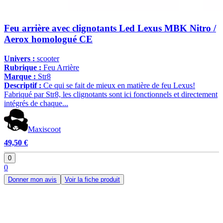
Feu arrière avec clignotants Led Lexus MBK Nitro /
Aerox homologué CE
Univers :
scooter
Rubrique :
Feu Arrière
Marque :
Str8
Descriptif :
Ce qui se fait de mieux en matière de feu Lexus!
Fabriqué par Str8, les clignotants sont ici fonctionnels et directement
intégrés de chaque...
Maxiscoot
49,50 €
0
0
Donner mon avis
Voir la fiche produit