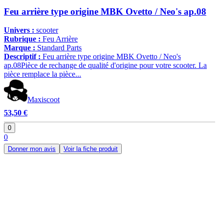
Feu arrière type origine MBK Ovetto / Neo's ap.08
Univers :
scooter
Rubrique :
Feu Arrière
Marque :
Standard Parts
Descriptif :
Feu arrière type origine MBK Ovetto / Neo's
ap.08Pièce de rechange de qualité d'origine pour votre scooter. La
pièce remplace la pièce...
Maxiscoot
53,50 €
0
0
Donner mon avis
Voir la fiche produit