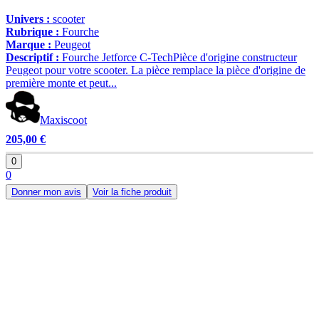
Univers :
scooter
Rubrique :
Fourche
Marque :
Peugeot
Descriptif :
Fourche Jetforce C-TechPièce d'origine constructeur
Peugeot pour votre scooter. La pièce remplace la pièce d'origine de
première monte et peut...
Maxiscoot
205,00 €
0
0
Donner mon avis
Voir la fiche produit