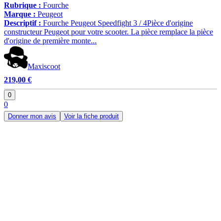
Rubrique :
Fourche
Marque :
Peugeot
Descriptif :
Fourche Peugeot Speedfight 3 / 4Pièce d'origine
constructeur Peugeot pour votre scooter. La pièce remplace la pièce
d'origine de première monte...
Maxiscoot
219,00 €
0
0
Donner mon avis
Voir la fiche produit