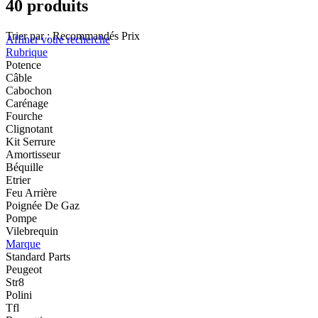
40 produits
Trier par :
Recommandés
Prix
Affiner votre recherche
Rubrique
Potence
Câble
Cabochon
Carénage
Fourche
Clignotant
Kit Serrure
Amortisseur
Béquille
Etrier
Feu Arrière
Poignée De Gaz
Pompe
Vilebrequin
Marque
Standard Parts
Peugeot
Str8
Polini
Tfl