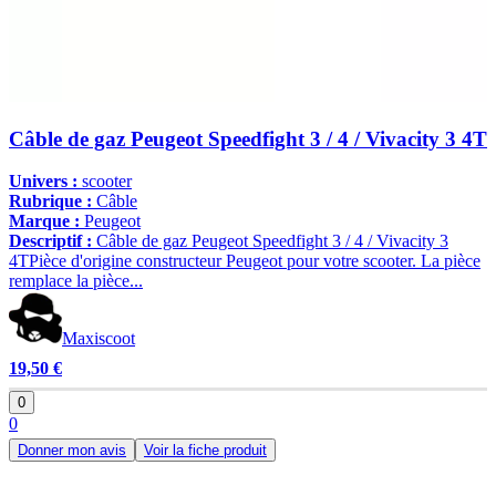
Câble de gaz Peugeot Speedfight 3 / 4 / Vivacity 3 4T
Univers :
scooter
Rubrique :
Câble
Marque :
Peugeot
Descriptif :
Câble de gaz Peugeot Speedfight 3 / 4 / Vivacity 3
4TPièce d'origine constructeur Peugeot pour votre scooter. La pièce
remplace la pièce...
Maxiscoot
19,50 €
0
0
Donner mon avis
Voir la fiche produit