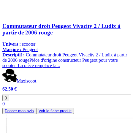
Commutateur droit Peugeot Vivacity 2 / Ludix à
partir de 2006 rouge
Univers :
scooter
Marque :
Peugeot
Descriptif :
Commutateur droit Peugeot Vivacity 2 / Ludix à partir
de 2006 rougePièce d'origine constructeur Peugeot pour votre
scooter. La pièce remplace la...
Maxiscoot
62,50 €
0
0
Donner mon avis
Voir la fiche produit