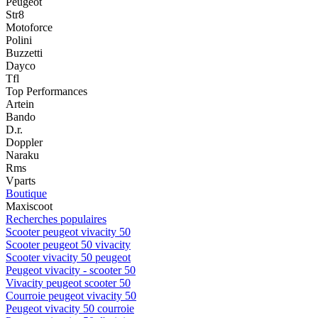
Peugeot
Str8
Motoforce
Polini
Buzzetti
Dayco
Tfl
Top Performances
Artein
Bando
D.r.
Doppler
Naraku
Rms
Vparts
Boutique
Maxiscoot
Recherches populaires
Scooter peugeot vivacity 50
Scooter peugeot 50 vivacity
Scooter vivacity 50 peugeot
Peugeot vivacity - scooter 50
Vivacity peugeot scooter 50
Courroie peugeot vivacity 50
Peugeot vivacity 50 courroie