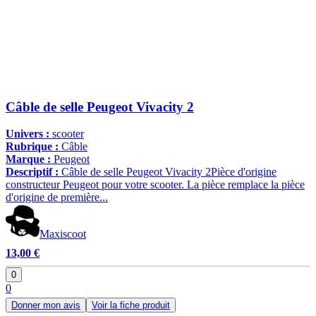
Câble de selle Peugeot Vivacity 2
Univers :
scooter
Rubrique :
Câble
Marque :
Peugeot
Descriptif :
Câble de selle Peugeot Vivacity 2Pièce d'origine
constructeur Peugeot pour votre scooter. La pièce remplace la pièce
d'origine de première...
Maxiscoot
13,00 €
0
0
Donner mon avis
Voir la fiche produit