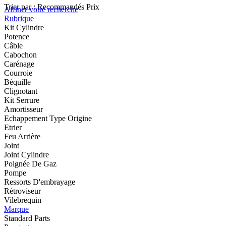
Trier par :
Recommandés
Prix
Affiner votre recherche
Rubrique
Kit Cylindre
Potence
Câble
Cabochon
Carénage
Courroie
Béquille
Clignotant
Kit Serrure
Amortisseur
Echappement Type Origine
Etrier
Feu Arrière
Joint
Joint Cylindre
Poignée De Gaz
Pompe
Ressorts D'embrayage
Rétroviseur
Vilebrequin
Marque
Standard Parts