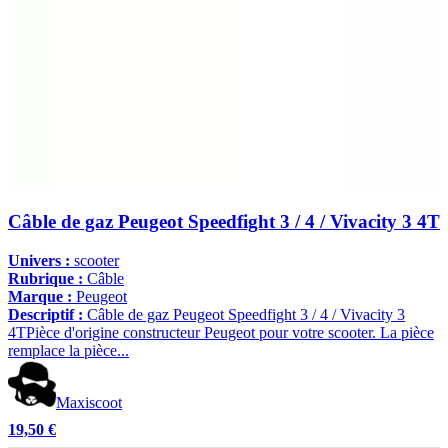
Câble de gaz Peugeot Speedfight 3 / 4 / Vivacity 3 4T
Univers :
scooter
Rubrique :
Câble
Marque :
Peugeot
Descriptif :
Câble de gaz Peugeot Speedfight 3 / 4 / Vivacity 3
4TPièce d'origine constructeur Peugeot pour votre scooter. La pièce
remplace la pièce...
Maxiscoot
19,50 €