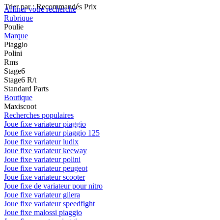
Trier par :
Recommandés
Prix
Affiner votre recherche
Rubrique
Poulie
Marque
Piaggio
Polini
Rms
Stage6
Stage6 R/t
Standard Parts
Boutique
Maxiscoot
Recherches populaires
Joue fixe variateur piaggio
Joue fixe variateur piaggio 125
Joue fixe variateur ludix
Joue fixe variateur keeway
Joue fixe variateur polini
Joue fixe variateur peugeot
Joue fixe variateur scooter
Joue fixe de variateur pour nitro
Joue fixe variateur gilera
Joue fixe variateur speedfight
Joue fixe malossi piaggio