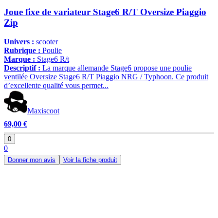
Joue fixe de variateur Stage6 R/T Oversize Piaggio
Zip
Univers :
scooter
Rubrique :
Poulie
Marque :
Stage6 R/t
Descriptif :
La marque allemande Stage6 propose une poulie
ventilée Oversize Stage6 R/T Piaggio NRG / Typhoon. Ce produit
d’excellente qualité vous permet...
Maxiscoot
69,00 €
0
0
Donner mon avis
Voir la fiche produit