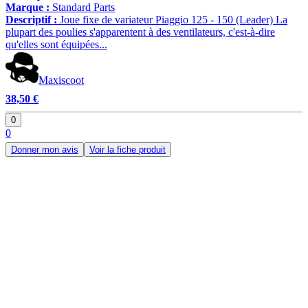
Marque :
Standard Parts
Descriptif :
Joue fixe de variateur Piaggio 125 - 150 (Leader) La
plupart des poulies s'apparentent à des ventilateurs, c'est-à-dire
qu'elles sont équipées...
Maxiscoot
38,50 €
0
0
Donner mon avis
Voir la fiche produit