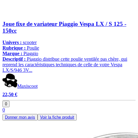
Joue fixe de variateur Piaggio Vespa LX / S 125 -
150cc
Univers :
scooter
Rubrique :
Poulie
Marque :
Piaggio
Descriptif :
Piaggio distribue cette poulie ventilée pas chère, qui
reprend les caractéristiques techniques de celle de votre Vespa
LX/S/946 3V...
Maxiscoot
22,50 €
0
0
Donner mon avis
Voir la fiche produit