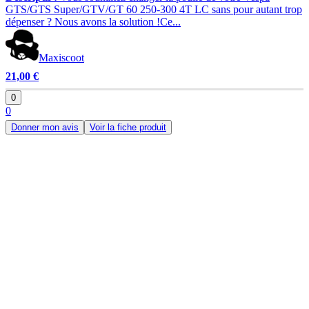
GTS/GTS Super/GTV/GT 60 250-300 4T LC sans pour autant trop
dépenser ? Nous avons la solution !Ce...
Maxiscoot
21,00 €
0
0
Donner mon avis
Voir la fiche produit