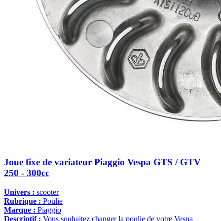
Joue fixe de variateur Piaggio Vespa GTS / GTV
250 - 300cc
Univers :
scooter
Rubrique :
Poulie
Marque :
Piaggio
Descriptif :
Vous souhaitez changer la poulie de votre Vespa