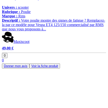
Univers :
scooter
Rubrique :
Poulie
Marque :
Rms
Descriptif :
Votre poulie montre des signes de fatigue ? Remplacez-
la par ce modèle pour Vespa ET4 125/150 commercialisé par RMS
que nous vous proposons à...
Maxiscoot
49,00 €
0
0
Donner mon avis
Voir la fiche produit