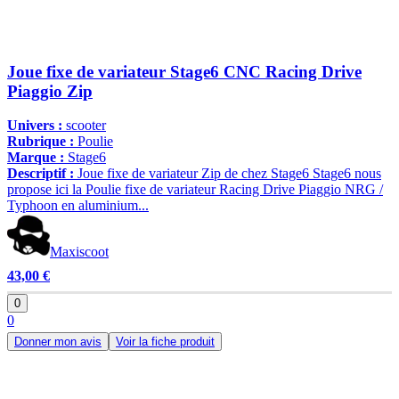
Joue fixe de variateur Stage6 CNC Racing Drive
Piaggio Zip
Univers :
scooter
Rubrique :
Poulie
Marque :
Stage6
Descriptif :
Joue fixe de variateur Zip de chez Stage6 Stage6 nous
propose ici la Poulie fixe de variateur Racing Drive Piaggio NRG /
Typhoon en aluminium...
Maxiscoot
43,00 €
0
0
Donner mon avis
Voir la fiche produit