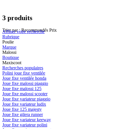
3 produits
Trier par :
Recommandés
Prix
Affiner votre recherche
Rubrique
Poulie
Marque
Malossi
Boutique
Maxiscoot
Recherches populaires
Polini joue fixe ventilée
Joue fixe ventilée honda
Joue fixe malossi piaggio
Joue fixe malossi 125
Joue fixe malossi scooter
Joue fixe variateur piaggio
Joue fixe variateur ludix
Joue fixe 125 majesty
Joue fixe gilera runner
Joue fixe variateur keeway
Joue fixe variateur polini