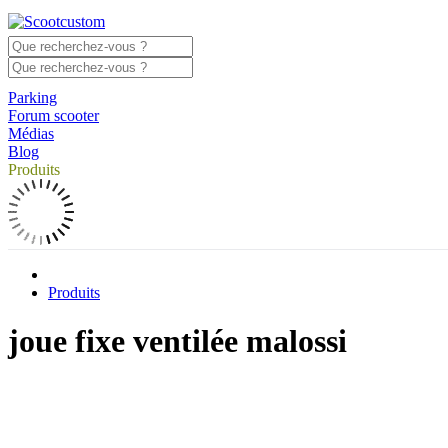
Parking
Forum scooter
Médias
Blog
Produits
Produits
joue fixe ventilée malossi