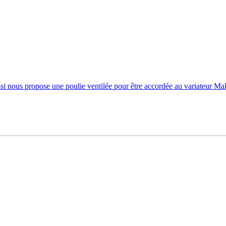
ssi nous propose une poulie ventilée pour être accordée au variateur M