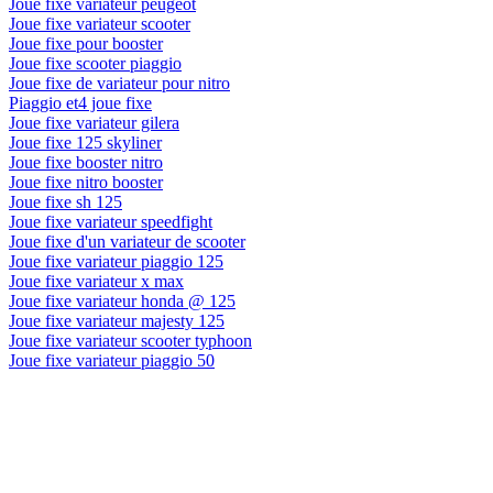
Joue fixe variateur peugeot
Joue fixe variateur scooter
Joue fixe pour booster
Joue fixe scooter piaggio
Joue fixe de variateur pour nitro
Piaggio et4 joue fixe
Joue fixe variateur gilera
Joue fixe 125 skyliner
Joue fixe booster nitro
Joue fixe nitro booster
Joue fixe sh 125
Joue fixe variateur speedfight
Joue fixe d'un variateur de scooter
Joue fixe variateur piaggio 125
Joue fixe variateur x max
Joue fixe variateur honda @ 125
Joue fixe variateur majesty 125
Joue fixe variateur scooter typhoon
Joue fixe variateur piaggio 50