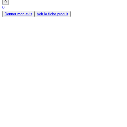
0
0
Donner mon avis
Voir la fiche produit