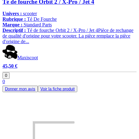
Té de fourche Orbit 2 / X-Pro / Jet 4
Univers :
scooter
Rubrique :
Té De Fourche
Marque :
Standard Parts
Descriptif :
Té de fourche Orbit 2 / X-Pro / Jet 4Pièce de rechange
de qualité d'origine pour votre scooter. La pièce remplace la pièce
d'origine de...
Maxiscoot
45,50 €
0
0
Donner mon avis
Voir la fiche produit