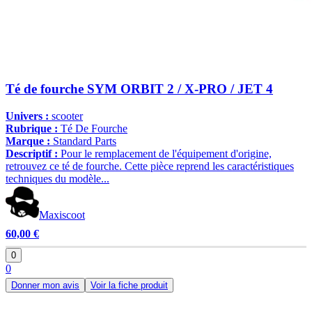
Té de fourche SYM ORBIT 2 / X-PRO / JET 4
Univers :
scooter
Rubrique :
Té De Fourche
Marque :
Standard Parts
Descriptif :
Pour le remplacement de l'équipement d'origine,
retrouvez ce té de fourche. Cette pièce reprend les caractéristiques
techniques du modèle...
Maxiscoot
60,00 €
0
0
Donner mon avis
Voir la fiche produit