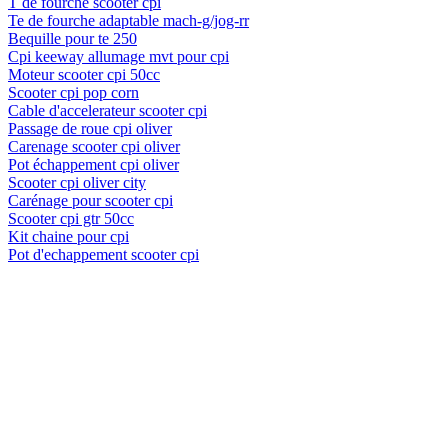
T de fourche scooter cpi
Te de fourche adaptable mach-g/jog-rr
Bequille pour te 250
Cpi keeway allumage mvt pour cpi
Moteur scooter cpi 50cc
Scooter cpi pop corn
Cable d'accelerateur scooter cpi
Passage de roue cpi oliver
Carenage scooter cpi oliver
Pot échappement cpi oliver
Scooter cpi oliver city
Carénage pour scooter cpi
Scooter cpi gtr 50cc
Kit chaine pour cpi
Pot d'echappement scooter cpi