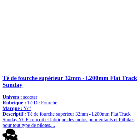
Té de fourche supérieur 32mm - l.200mm Flat Track
Sunday
Univers :
scooter
Rubrique :
Té De Fourche
Marque :
Ycf
Descriptif :
Té de fourche supérieur 32mm - l.200mm Flat Track
Sunday YCF conçoit et fabrique des motos pour enfants et Pitbikes
pour tout type de pilotes,...