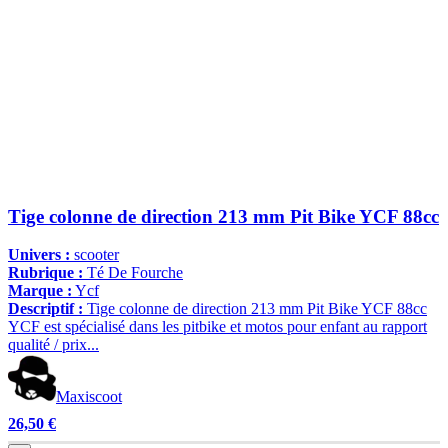
Tige colonne de direction 213 mm Pit Bike YCF 88cc
Univers :
scooter
Rubrique :
Té De Fourche
Marque :
Ycf
Descriptif :
Tige colonne de direction 213 mm Pit Bike YCF 88cc
YCF est spécialisé dans les pitbike et motos pour enfant au rapport
qualité / prix...
Maxiscoot
26,50 €