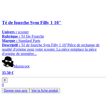
Té de fourche Sym Filly 1 10"
Univers :
scooter
Rubrique :
Té De Fourche
Marque :
Standard Parts
Descriptif :
Té de fourche Sym Filly 1 10"Pièce de rechange de
qualité d'origine pour votre scooter. La pièce remplace la pièce
d'origine de première...
Maxiscoot
35,50 €
0
0
Donner mon avis
Voir la fiche produit