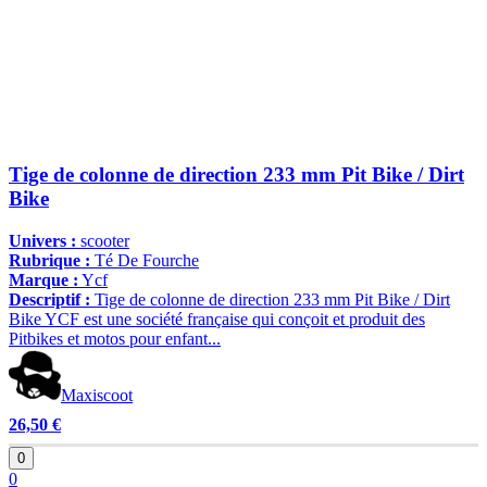
Tige de colonne de direction 233 mm Pit Bike / Dirt
Bike
Univers :
scooter
Rubrique :
Té De Fourche
Marque :
Ycf
Descriptif :
Tige de colonne de direction 233 mm Pit Bike / Dirt
Bike YCF est une société française qui conçoit et produit des
Pitbikes et motos pour enfant...
Maxiscoot
26,50 €
0
0