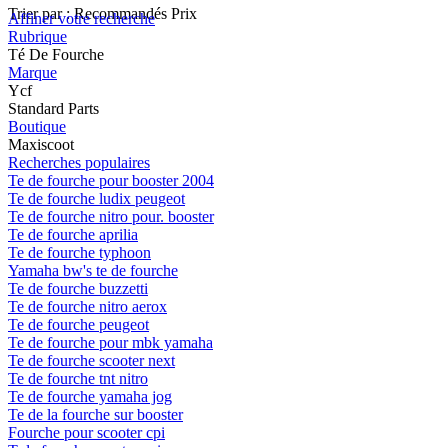
Trier par :
Recommandés
Prix
Affiner votre recherche
Rubrique
Té De Fourche
Marque
Ycf
Standard Parts
Boutique
Maxiscoot
Recherches populaires
Te de fourche pour booster 2004
Te de fourche ludix peugeot
Te de fourche nitro pour. booster
Te de fourche aprilia
Te de fourche typhoon
Yamaha bw's te de fourche
Te de fourche buzzetti
Te de fourche nitro aerox
Te de fourche peugeot
Te de fourche pour mbk yamaha
Te de fourche scooter next
Te de fourche tnt nitro
Te de fourche yamaha jog
Te de la fourche sur booster
Fourche pour scooter cpi