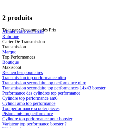
2 produits
Trier par :
Recommandés
Prix
Affiner votre recherche
Rubrique
Carter De Transmission
Transmission
Marque
Top Performances
Boutique
Maxiscoot
Recherches populaires
Transmission top performance nitro
Transmission secondaire top performance nitro
Transmission secondaire top performances 14x43 booster
Performance des cylindres top performance
Cylindre top performance am6
Cylindr am6 top performance
Top performance scooter pieces
Piston am6 top performance
Cylindre top performance pour booster
Variateur top performance booster ?