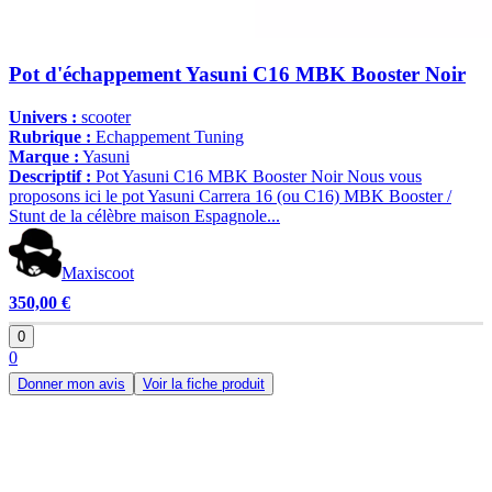
Pot d'échappement Yasuni C16 MBK Booster Noir
Univers :
scooter
Rubrique :
Echappement Tuning
Marque :
Yasuni
Descriptif :
Pot Yasuni C16 MBK Booster Noir Nous vous
proposons ici le pot Yasuni Carrera 16 (ou C16) MBK Booster /
Stunt de la célèbre maison Espagnole...
Maxiscoot
350,00 €
0
0
Donner mon avis
Voir la fiche produit