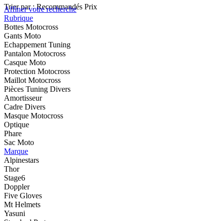
Trier par :
Recommandés
Prix
Affiner votre recherche
Rubrique
Bottes Motocross
Gants Moto
Echappement Tuning
Pantalon Motocross
Casque Moto
Protection Motocross
Maillot Motocross
Pièces Tuning Divers
Amortisseur
Cadre Divers
Masque Motocross
Optique
Phare
Sac Moto
Marque
Alpinestars
Thor
Stage6
Doppler
Five Gloves
Mt Helmets
Yasuni