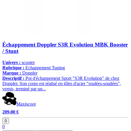
Échappement Doppler S3R Evolution MBK Booster
/ Stunt
Univers :
scooter
Rubrique :
Echappement Tuning
Marque :
Doppler
Descriptif :
Pot d'échappement Sport "S3R Evolution" de chez
Doppler. Son corps est réalisé en tôles d'acier "roulées-soudées",
vernis, terminé par un...
Maxiscoot
209,00 €
0
0