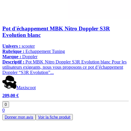
Pot d'échappement MBK Nitro Doppler S3R
Evolution blanc
Univers :
scooter
Rubrique :
Echappement Tuning
Marque :
Doppler
Descriptif :
Pot MBK Nitro Doppler S3R Evolution blanc Pour les
utilisateurs exigeants, nous vous proposons ce pot d’échappement
Doppler “S3R Evolution”...
Maxiscoot
209,00 €
0
0
Donner mon avis
Voir la fiche produit