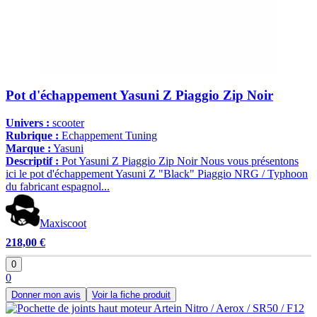
Pot d'échappement Yasuni Z Piaggio Zip Noir
Univers :
scooter
Rubrique :
Echappement Tuning
Marque :
Yasuni
Descriptif :
Pot Yasuni Z Piaggio Zip Noir Nous vous présentons
ici le pot d'échappement Yasuni Z "Black" Piaggio NRG / Typhoon
du fabricant espagnol...
Maxiscoot
218,00 €
0
0
Donner mon avis
Voir la fiche produit