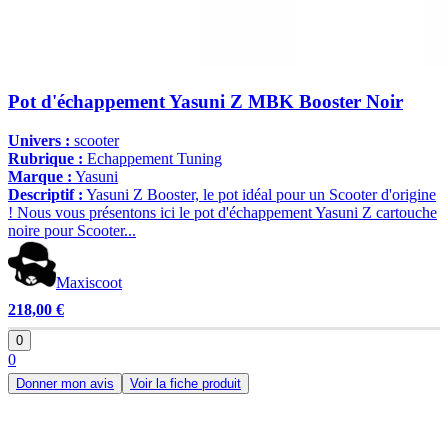
Pot d'échappement Yasuni Z MBK Booster Noir
Univers :
scooter
Rubrique :
Echappement Tuning
Marque :
Yasuni
Descriptif :
Yasuni Z Booster, le pot idéal pour un Scooter d'origine
! Nous vous présentons ici le pot d'échappement Yasuni Z cartouche
noire pour Scooter...
Maxiscoot
218,00 €
0
0
Donner mon avis
Voir la fiche produit