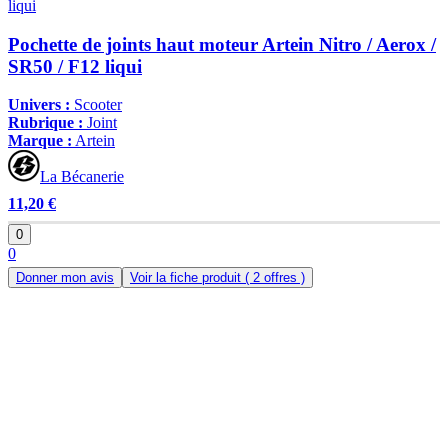
Pochette de joints haut moteur Artein Nitro / Aerox /
SR50 / F12 liqui
Univers :
Scooter
Rubrique :
Joint
Marque :
Artein
La Bécanerie
11,20 €
0
0
Donner mon avis
Voir la fiche produit
( 2 offres )