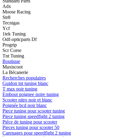
Standard Parts
Adx
Moose Racing
Str8
Tecnigas
Ycf
1tek Tuning
Odf-opticparts Df
Progrip
Scr Corse
Tnt Tuning
Boutique
Maxiscoot
La Bécanerie
Recherches populaires
Guidon tnt tuning blanc
T max noir tuning
Embout poignee noire tuning
Scooter nitro noir et blanc
Poignée bcd noir blanc
Piece tuning pour scooter tuning
Piece tuning speedfight 2 tuning
Piéce de tuning pour scooter
Pieces tuning pour scooter 50
Carenages pour speedfight 2 tuning