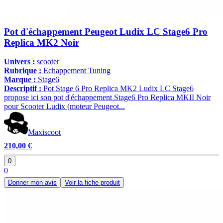
Pot d'échappement Peugeot Ludix LC Stage6 Pro
Replica MK2 Noir
Univers :
scooter
Rubrique :
Echappement Tuning
Marque :
Stage6
Descriptif :
Pot Stage 6 Pro Replica MK2 Ludix LC Stage6
propose ici son pot d'échappement Stage6 Pro Replica MKII Noir
pour Scooter Ludix (moteur Peugeot...
Maxiscoot
210,00 €
0
0
Donner mon avis
Voir la fiche produit