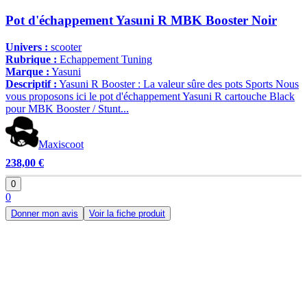
Pot d'échappement Yasuni R MBK Booster Noir
Univers :
scooter
Rubrique :
Echappement Tuning
Marque :
Yasuni
Descriptif :
Yasuni R Booster : La valeur sûre des pots Sports Nous
vous proposons ici le pot d'échappement Yasuni R cartouche Black
pour MBK Booster / Stunt...
Maxiscoot
238,00 €
0
0
Donner mon avis
Voir la fiche produit