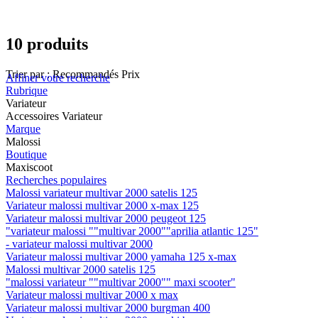
10 produits
Trier par :
Recommandés
Prix
Affiner votre recherche
Rubrique
Variateur
Accessoires Variateur
Marque
Malossi
Boutique
Maxiscoot
Recherches populaires
Malossi variateur multivar 2000 satelis 125
Variateur malossi multivar 2000 x-max 125
Variateur malossi multivar 2000 peugeot 125
"variateur malossi ""multivar 2000""aprilia atlantic 125"
- variateur malossi multivar 2000
Variateur malossi multivar 2000 yamaha 125 x-max
Malossi multivar 2000 satelis 125
"malossi variateur ""multivar 2000"" maxi scooter"
Variateur malossi multivar 2000 x max
Variateur malossi multivar 2000 burgman 400