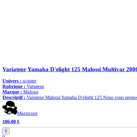
Variateur Yamaha D'elight 125 Malossi Multivar 200
Univers :
scooter
Rubrique :
Variateur
Marque :
Malossi
Descriptif :
Variateur Malossi Yamaha D'elight 125 Nous vous proposo
Maxiscoot
186,00 €
0
0