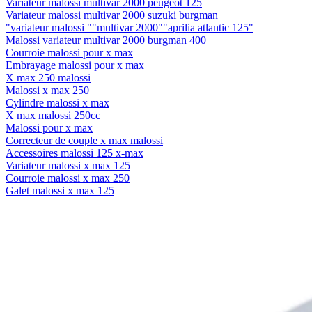
Variateur malossi multivar 2000 peugeot 125
Variateur malossi multivar 2000 suzuki burgman
"variateur malossi ""multivar 2000""aprilia atlantic 125"
Malossi variateur multivar 2000 burgman 400
Courroie malossi pour x max
Embrayage malossi pour x max
X max 250 malossi
Malossi x max 250
Cylindre malossi x max
X max malossi 250cc
Malossi pour x max
Correcteur de couple x max malossi
Accessoires malossi 125 x-max
Variateur malossi x max 125
Courroie malossi x max 250
Galet malossi x max 125