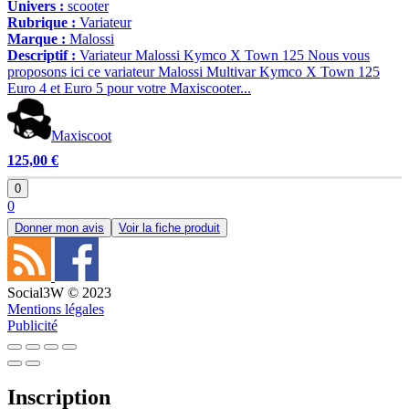
Univers :
scooter
Rubrique :
Variateur
Marque :
Malossi
Descriptif :
Variateur Malossi Kymco X Town 125 Nous vous
proposons ici ce variateur Malossi Multivar Kymco X Town 125
Euro 4 et Euro 5 pour votre Maxiscooter...
Maxiscoot
125,00 €
0
0
Donner mon avis
Voir la fiche produit
Social3W © 2023
Mentions légales
Publicité
Inscription