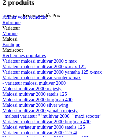
2 produits
Trier par :
Recommandés
Prix
Affiner votre recherche
Rubrique
Variateur
Marque
Malossi
Boutique
Maxiscoot
Recherches populaires
Variateur malossi multivar 2000 x max
Variateur malossi multivar 2000 x-max 125
Variateur malossi multivar 2000 yamaha 125 x-max
Variateur malossi multivar scooter x max
- variateur malossi multivar 2000
Malossi multivar 2000 majesty
Malossi multivar 2000 satelis 125
Malossi multivar 2000 burgman 400
Malossi multivar 2000 silver wing
Malossi multivar 2000 yamaha majesty
"malossi variateur ""multivar 2000"" maxi scooter"
Variateur malossi multivar 2000 burgman 400
Malossi variateur multivar 2000 satelis 125
Variateur malossi multivar 2000 125 4t