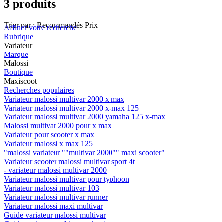
3 produits
Trier par :
Recommandés
Prix
Affiner votre recherche
Rubrique
Variateur
Marque
Malossi
Boutique
Maxiscoot
Recherches populaires
Variateur malossi multivar 2000 x max
Variateur malossi multivar 2000 x-max 125
Variateur malossi multivar 2000 yamaha 125 x-max
Malossi multivar 2000 pour x max
Variateur pour scooter x max
Variateur malossi x max 125
"malossi variateur ""multivar 2000"" maxi scooter"
Variateur scooter malossi multivar sport 4t
- variateur malossi multivar 2000
Variateur malossi multivar pour typhoon
Variateur malossi multivar 103
Variateur malossi multivar runner
Variateur malossi maxi multivar
Guide variateur malossi multivar