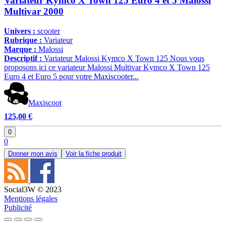
Variateur Kymco X Town 125 Euro 4 et 5 Malossi
Multivar 2000
Univers :
scooter
Rubrique :
Variateur
Marque :
Malossi
Descriptif :
Variateur Malossi Kymco X Town 125 Nous vous
proposons ici ce variateur Malossi Multivar Kymco X Town 125
Euro 4 et Euro 5 pour votre Maxiscooter...
Maxiscoot
125,00 €
0
0
Donner mon avis
Voir la fiche produit
Social3W © 2023
Mentions légales
Publicité