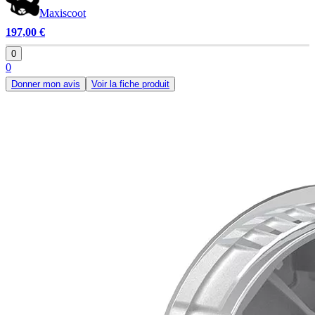
Maxiscoot
197,00 €
0
0
Donner mon avis
Voir la fiche produit