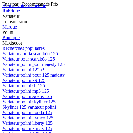
Trier par :
Recommandés
Prix
Affiner votre recherche
Rubrique
Variateur
Transmission
Marque
Polini
Boutique
Maxiscoot
Recherches populaires
Variateur aprilia scarabéo 125
Variateur pour scarabéo 125
Variateur polini pour majesty 125
Variateur polini 125 x9
Variateur polini pour 125 majesty
Variateur polini x9 125
Variateur polini sh 125
Variateur polini mp3 125
Variateur polini satelis 125
Variateur polini skyliner 125
Skyliner 125 variateur polini
Variateur polini honda 125
Variateur polini kymco 125
Variateur polini liberty 125
Variateur polini x max 125