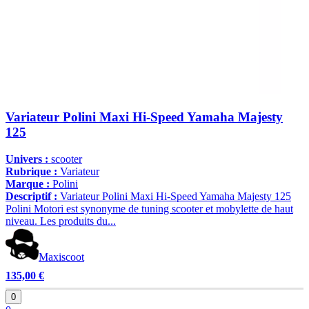
Variateur Polini Maxi Hi-Speed Yamaha Majesty
125
Univers :
scooter
Rubrique :
Variateur
Marque :
Polini
Descriptif :
Variateur Polini Maxi Hi-Speed Yamaha Majesty 125
Polini Motori est synonyme de tuning scooter et mobylette de haut
niveau. Les produits du...
Maxiscoot
135,00 €
0