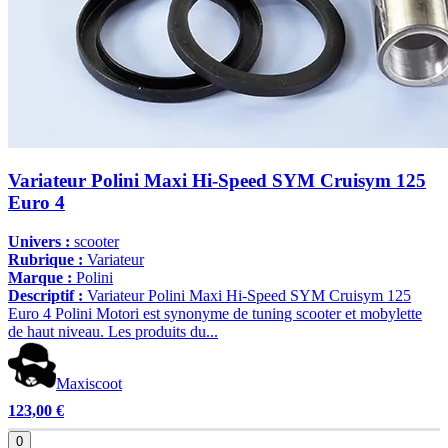
Variateur Polini Maxi Hi-Speed SYM Cruisym 125
Euro 4
Univers :
scooter
Rubrique :
Variateur
Marque :
Polini
Descriptif :
Variateur Polini Maxi Hi-Speed SYM Cruisym 125
Euro 4 Polini Motori est synonyme de tuning scooter et mobylette
de haut niveau. Les produits du...
Maxiscoot
123,00 €
0