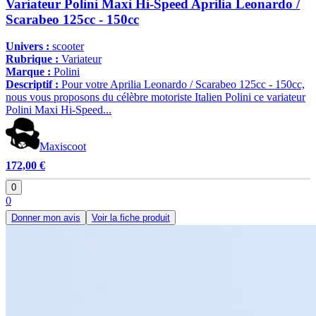
Variateur Polini Maxi Hi-Speed Aprilia Leonardo /
Scarabeo 125cc - 150cc
Univers :
scooter
Rubrique :
Variateur
Marque :
Polini
Descriptif :
Pour votre Aprilia Leonardo / Scarabeo 125cc - 150cc,
nous vous proposons du célèbre motoriste Italien Polini ce variateur
Polini Maxi Hi-Speed...
Maxiscoot
172,00 €
0
0
Donner mon avis
Voir la fiche produit