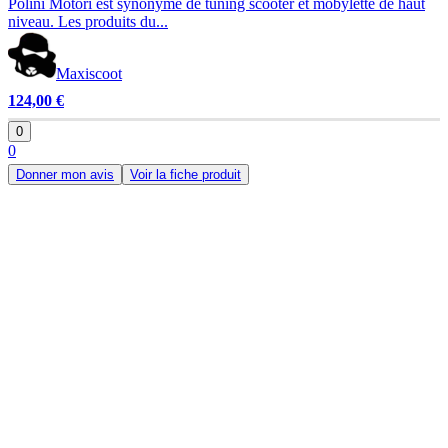
Polini Motori est synonyme de tuning scooter et mobylette de haut
niveau. Les produits du...
Maxiscoot
124,00 €
0
0
Donner mon avis
Voir la fiche produit