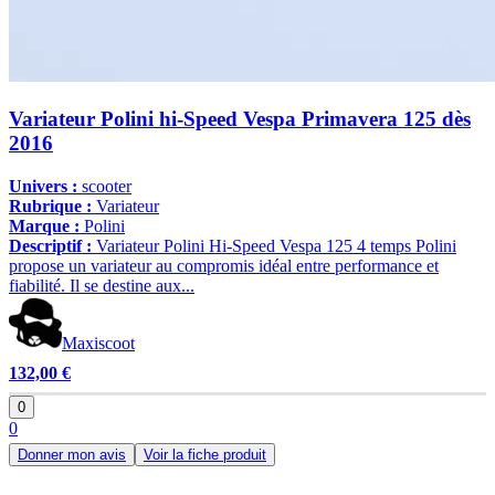
Variateur Polini hi-Speed Vespa Primavera 125 dès
2016
Univers :
scooter
Rubrique :
Variateur
Marque :
Polini
Descriptif :
Variateur Polini Hi-Speed Vespa 125 4 temps Polini
propose un variateur au compromis idéal entre performance et
fiabilité. Il se destine aux...
Maxiscoot
132,00 €
0
0
Donner mon avis
Voir la fiche produit