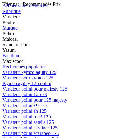
Trier par :
Recommandés
Prix
Affiner votre recherche
Rubrique
Variateur
Poulie
Marque
Polini
Malossi
Standard Parts
Yasuni
Boutique
Maxiscoot
Recherches populaires
Variateur kymco agility 125
Variateur pour kymco 125
Kymco agility 125 polini
Variateur polini pour majesty 125
Variateur polini 125 x9
Variateur polini pour 125 majesty
Variateur polini x9 125
Variateur polini sh 125
Variateur polini mp3 125
Variateur polini satelis 125
Variateur polini skyliner 125
Variateur polini scarabeo 125