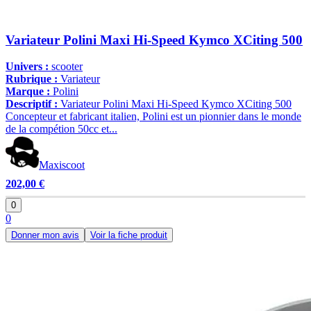
Variateur Polini Maxi Hi-Speed Kymco XCiting 500
Univers :
scooter
Rubrique :
Variateur
Marque :
Polini
Descriptif :
Variateur Polini Maxi Hi-Speed Kymco XCiting 500
Concepteur et fabricant italien, Polini est un pionnier dans le monde
de la compétion 50cc et...
Maxiscoot
202,00 €
0
0
Donner mon avis
Voir la fiche produit