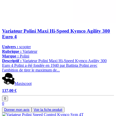
Variateur Polini Maxi Hi-Speed Kymco Agility 300
Euro 4
Univers :
scooter
Rubrique :
Variateur
Marque :
Polini
Descriptif :
Variateur Polini Maxi Hi-Speed Kymco Agility 300
Euro 4 Polini a été fondée en 1940 par Battista Polini avec
l'ambition de tirer le maximum de...
Maxiscoot
137,00 €
0
0
Donner mon avis
Voir la fiche produit