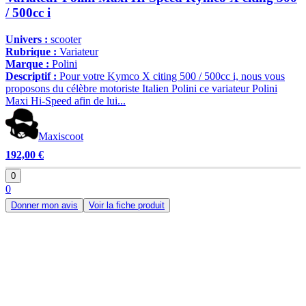
/ 500cc i
Univers :
scooter
Rubrique :
Variateur
Marque :
Polini
Descriptif :
Pour votre Kymco X citing 500 / 500cc i, nous vous
proposons du célèbre motoriste Italien Polini ce variateur Polini
Maxi Hi-Speed afin de lui...
Maxiscoot
192,00 €
0
0
Donner mon avis
Voir la fiche produit