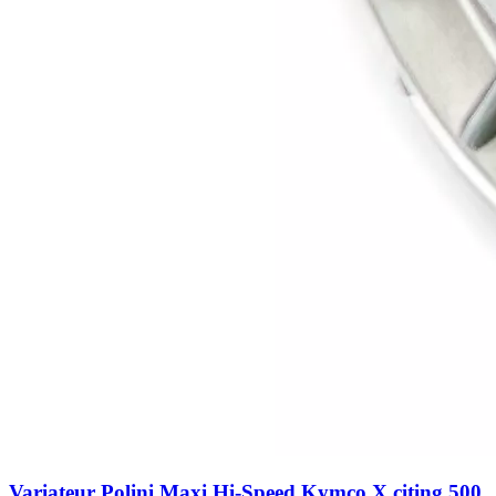
Variateur Polini Maxi Hi-Speed Kymco X citing 500