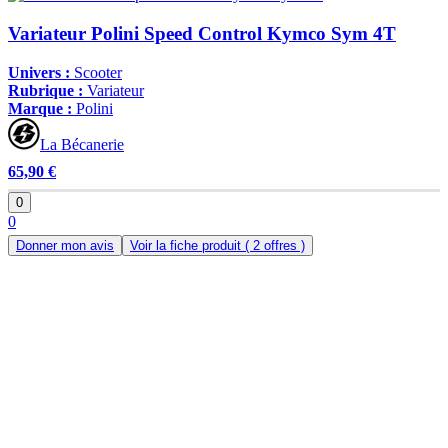
Variateur Polini Speed Control Kymco Sym 4T
Univers :
Scooter
Rubrique :
Variateur
Marque :
Polini
La Bécanerie
65,90 €
0
0
Donner mon avis
Voir la fiche produit
( 2 offres )