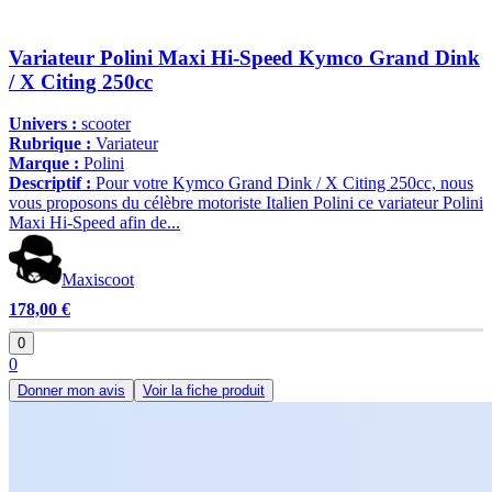
Variateur Polini Maxi Hi-Speed Kymco Grand Dink
/ X Citing 250cc
Univers :
scooter
Rubrique :
Variateur
Marque :
Polini
Descriptif :
Pour votre Kymco Grand Dink / X Citing 250cc, nous
vous proposons du célèbre motoriste Italien Polini ce variateur Polini
Maxi Hi-Speed afin de...
Maxiscoot
178,00 €
0
0
Donner mon avis
Voir la fiche produit