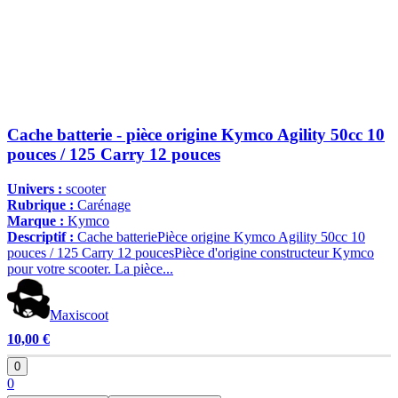
Cache batterie - pièce origine Kymco Agility 50cc 10
pouces / 125 Carry 12 pouces
Univers :
scooter
Rubrique :
Carénage
Marque :
Kymco
Descriptif :
Cache batteriePièce origine Kymco Agility 50cc 10
pouces / 125 Carry 12 poucesPièce d'origine constructeur Kymco
pour votre scooter. La pièce...
Maxiscoot
10,00 €
0
0