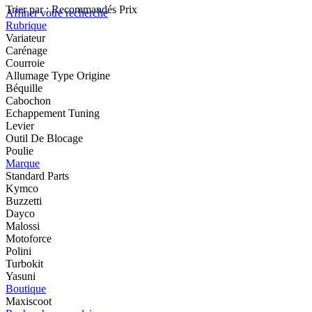
Trier par :
Recommandés
Prix
Affiner votre recherche
Rubrique
Variateur
Carénage
Courroie
Allumage Type Origine
Béquille
Cabochon
Echappement Tuning
Levier
Outil De Blocage
Poulie
Marque
Standard Parts
Kymco
Buzzetti
Dayco
Malossi
Motoforce
Polini
Turbokit
Yasuni
Boutique
Maxiscoot