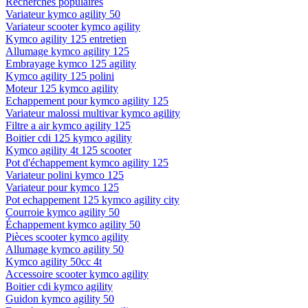
Recherches populaires
Variateur kymco agility 50
Variateur scooter kymco agility
Kymco agility 125 entretien
Allumage kymco agility 125
Embrayage kymco 125 agility
Kymco agility 125 polini
Moteur 125 kymco agility
Echappement pour kymco agility 125
Variateur malossi multivar kymco agility
Filtre a air kymco agility 125
Boitier cdi 125 kymco agility
Kymco agility 4t 125 scooter
Pot d'échappement kymco agility 125
Variateur polini kymco 125
Variateur pour kymco 125
Pot echappement 125 kymco agility city
Courroie kymco agility 50
Échappement kymco agility 50
Pièces scooter kymco agility
Allumage kymco agility 50
Kymco agility 50cc 4t
Accessoire scooter kymco agility
Boitier cdi kymco agility
Guidon kymco agility 50