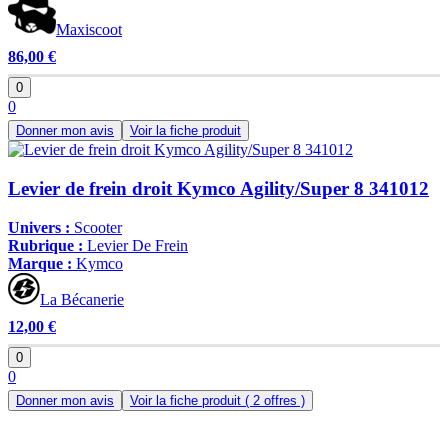
Maxiscoot
86,00 €
0
0
Donner mon avis
Voir la fiche produit
Levier de frein droit Kymco Agility/Super 8 341012
Univers :
Scooter
Rubrique :
Levier De Frein
Marque :
Kymco
La Bécanerie
12,00 €
0
0
Donner mon avis
Voir la fiche produit
( 2 offres )