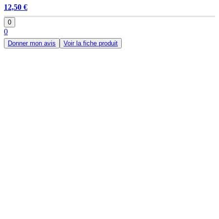
12,50 €
0
0
Donner mon avis
Voir la fiche produit