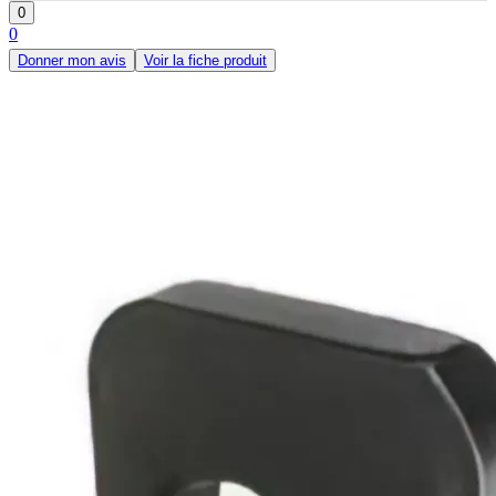
0
0
Donner mon avis
Voir la fiche produit