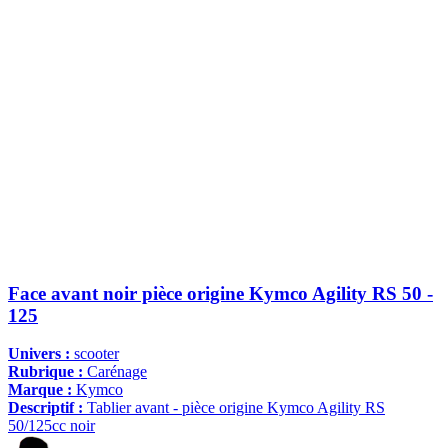
Face avant noir pièce origine Kymco Agility RS 50 -
125
Univers :
scooter
Rubrique :
Carénage
Marque :
Kymco
Descriptif :
Tablier avant - pièce origine Kymco Agility RS
50/125cc noir