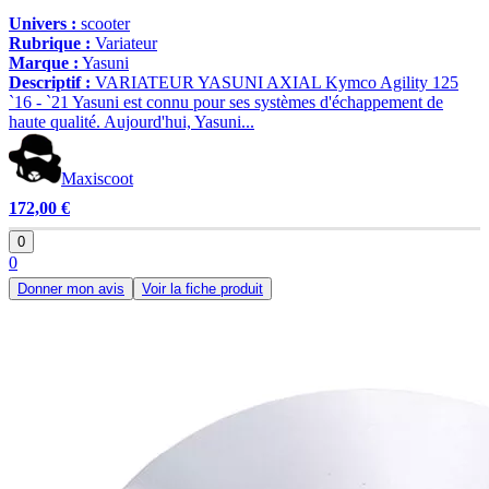
Univers :
scooter
Rubrique :
Variateur
Marque :
Yasuni
Descriptif :
VARIATEUR YASUNI AXIAL Kymco Agility 125
`16 - `21 Yasuni est connu pour ses systèmes d'échappement de
haute qualité. Aujourd'hui, Yasuni...
Maxiscoot
172,00 €
0
0
Donner mon avis
Voir la fiche produit