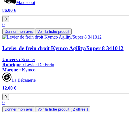
Maxiscoot
86,00 €
0
0
Donner mon avis
Voir la fiche produit
Levier de frein droit Kymco Agility/Super 8 341012
Univers :
Scooter
Rubrique :
Levier De Frein
Marque :
Kymco
La Bécanerie
12,00 €
0
0
Donner mon avis
Voir la fiche produit
( 2 offres )