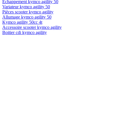
Échappement kymco agility 50
Variateur kymco agility 50
Pièces scooter kymco agility
Allumage kymco agility 50
Kymco agility 50cc 4t
Accessoire scooter kymco agility
Boitier cdi kymco agility