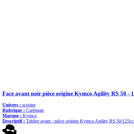
Face avant noir pièce origine Kymco Agility RS 50 - 
Univers :
scooter
Rubrique :
Carénage
Marque :
Kymco
Descriptif :
Tablier avant - pièce origine Kymco Agility RS 50/125cc