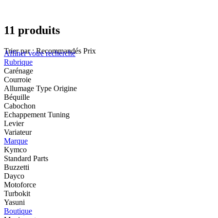
11 produits
Trier par :
Recommandés
Prix
Affiner votre recherche
Rubrique
Carénage
Courroie
Allumage Type Origine
Béquille
Cabochon
Echappement Tuning
Levier
Variateur
Marque
Kymco
Standard Parts
Buzzetti
Dayco
Motoforce
Turbokit
Yasuni
Boutique