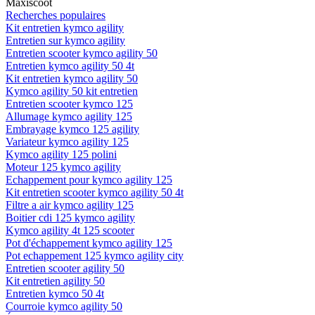
Maxiscoot
Recherches populaires
Kit entretien kymco agility
Entretien sur kymco agility
Entretien scooter kymco agility 50
Entretien kymco agility 50 4t
Kit entretien kymco agility 50
Kymco agility 50 kit entretien
Entretien scooter kymco 125
Allumage kymco agility 125
Embrayage kymco 125 agility
Variateur kymco agility 125
Kymco agility 125 polini
Moteur 125 kymco agility
Echappement pour kymco agility 125
Kit entretien scooter kymco agility 50 4t
Filtre a air kymco agility 125
Boitier cdi 125 kymco agility
Kymco agility 4t 125 scooter
Pot d'échappement kymco agility 125
Pot echappement 125 kymco agility city
Entretien scooter agility 50
Kit entretien agility 50
Entretien kymco 50 4t
Courroie kymco agility 50