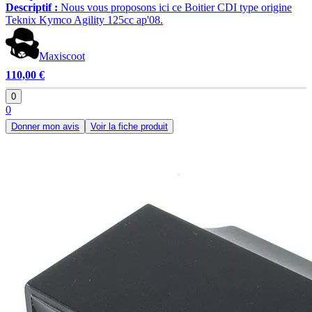
Descriptif :
Nous vous proposons ici ce Boitier CDI type origine
Teknix Kymco Agility 125cc ap'08.
Maxiscoot
110,00 €
0
0
Donner mon avis
Voir la fiche produit