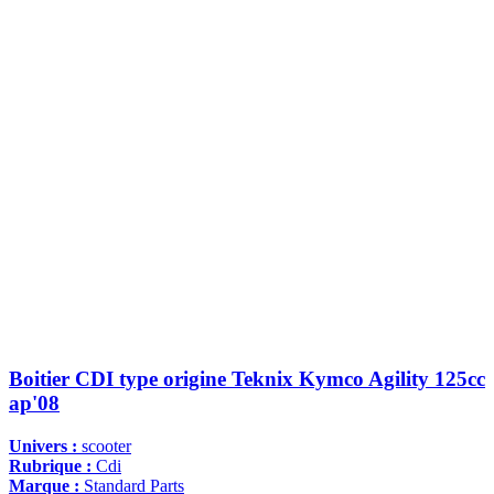
Boitier CDI type origine Teknix Kymco Agility 125cc
ap'08
Univers :
scooter
Rubrique :
Cdi
Marque :
Standard Parts