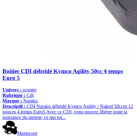
Boitier CDI débridé Kymco Agility 50cc 4 temps
Euro 5
Univers :
scooter
Rubrique :
Cdi
Marque :
Naraku
Descriptif :
CDI Naraku débridé Kymco Agility / Naked 50ccm 12
pouces 4 temps Euro5 Avec ce CDI, vous pouvez libérer toute la
puissance du moteur, ce qui est...
Maxiscoot