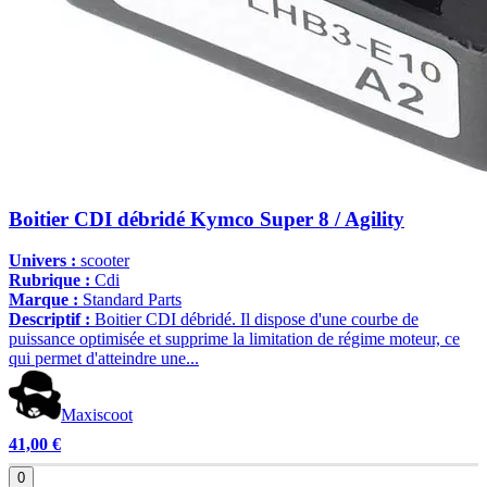
Boitier CDI débridé Kymco Super 8 / Agility
Univers :
scooter
Rubrique :
Cdi
Marque :
Standard Parts
Descriptif :
Boitier CDI débridé. Il dispose d'une courbe de
puissance optimisée et supprime la limitation de régime moteur, ce
qui permet d'atteindre une...
Maxiscoot
41,00 €
0