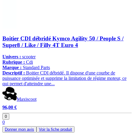
Boitier CDI débridé Kymco Agility 50 / People S /
Super8 / Like / Filly 4T Euro 4
Univers :
scooter
Rubrique :
Cdi
Marque :
Standard Parts
Descriptif :
Boitier CDI débridé. Il dispose d'une courbe de
puissance optimisée et supprime la limitation de régime moteur, ce
qui permet d'atteindre une...
Maxiscoot
96,00 €
0
0
Donner mon avis
Voir la fiche produit