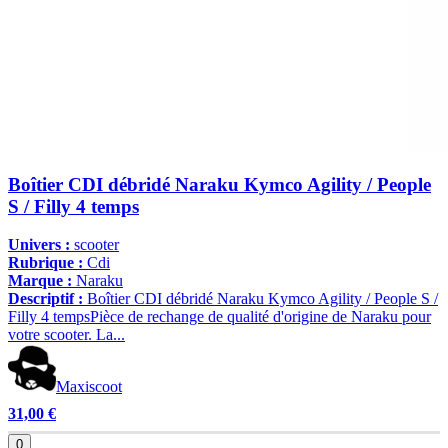
Boîtier CDI débridé Naraku Kymco Agility / People
S / Filly 4 temps
Univers :
scooter
Rubrique :
Cdi
Marque :
Naraku
Descriptif :
Boîtier CDI débridé Naraku Kymco Agility / People S /
Filly 4 tempsPièce de rechange de qualité d'origine de Naraku pour
votre scooter. La...
Maxiscoot
31,00 €
0