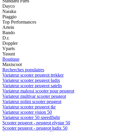
Standard Parts
Dayco
Naraku
Piaggio
Top Performances
Artein
Bando
D.r.
Doppler
Vparts
Yasuni
Boutique
Maxiscoot
Recherches populaires
Variateur scooter peugeot trekker
Variateur scooter peugeot ludix
Variateur scooter peugeot satelis
Variateur malossi scooter pour peugeot
Variateur multivar scooter peugeot
Variateur polini scooter peugeot
Variateur scooter peugeot tkr
Variateur scooter vision 50
Variateur scooter 50 speedfight
Scooter peugeot - peugeot elystar 50
Scooter peugeot - peugeot ludix 50