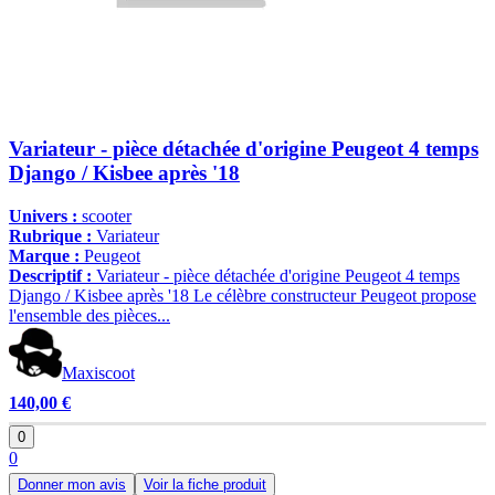
Variateur - pièce détachée d'origine Peugeot 4 temps
Django / Kisbee après '18
Univers :
scooter
Rubrique :
Variateur
Marque :
Peugeot
Descriptif :
Variateur - pièce détachée d'origine Peugeot 4 temps
Django / Kisbee après '18 Le célèbre constructeur Peugeot propose
l'ensemble des pièces...
Maxiscoot
140,00 €
0
0
Donner mon avis
Voir la fiche produit