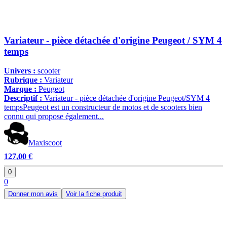
Variateur - pièce détachée d'origine Peugeot / SYM 4
temps
Univers :
scooter
Rubrique :
Variateur
Marque :
Peugeot
Descriptif :
Variateur - pièce détachée d'origine Peugeot/SYM 4
tempsPeugeot est un constructeur de motos et de scooters bien
connu qui propose également...
Maxiscoot
127,00 €
0
0
Donner mon avis
Voir la fiche produit