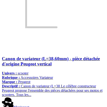
Canon de variateur (L=38,60mm) - pièce détachée
d'origine Peugeot vertical
Univers :
scooter
Rubrique :
Accessoires Variateur
Marque :
Peugeot
Descriptif :
Canon de variateur (L=38 Le célèbre constructeur
Peugeot propose l'ensemble des pièces détachées pour ses motos et
scooters. Tous les...