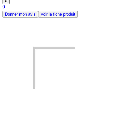
0
0
Donner mon avis
Voir la fiche produit