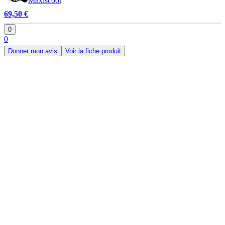
Maxiscoot
69,50 €
0
0
Donner mon avis
Voir la fiche produit