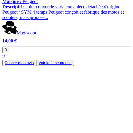
Marque :
Peugeot
Descriptif :
Joint couvercle variateur - pièce détachée d'origine
Peugeot / SYM 4 temps Peugeot conçoit et fabrique des motos et
scooters, mais propose...
Maxiscoot
14,00 €
0
0
Donner mon avis
Voir la fiche produit