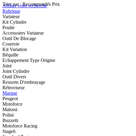
Trier par :
Recommandés
Prix
Affiner votre recherche
Rubrique
Variateur
Kit Cylindre
Poulie
Accessoires Variateur
Outil De Blocage
Courroie
Kit Variation
Béquille
Echappement Type Origine
Joint
Joint Cylindre
Outil Divers
Ressorts D'embrayage
Rétroviseur
Marque
Peugeot
Motoforce
Malossi
Polini
Buzzetti
Motoforce Racing
Stage6