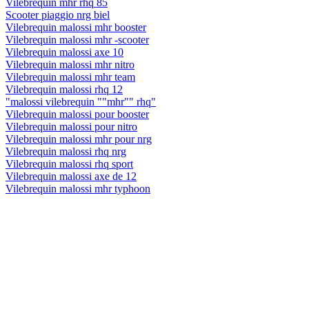
Vilebrequin mhr rhq 85
Scooter piaggio nrg biel
Vilebrequin malossi mhr booster
Vilebrequin malossi mhr -scooter
Vilebrequin malossi axe 10
Vilebrequin malossi mhr nitro
Vilebrequin malossi mhr team
Vilebrequin malossi rhq 12
"malossi vilebrequin ""mhr"" rhq"
Vilebrequin malossi pour booster
Vilebrequin malossi pour nitro
Vilebrequin malossi mhr pour nrg
Vilebrequin malossi rhq nrg
Vilebrequin malossi rhq sport
Vilebrequin malossi axe de 12
Vilebrequin malossi mhr typhoon