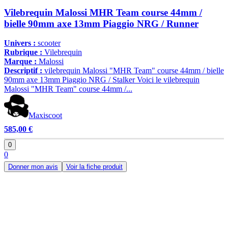
Vilebrequin Malossi MHR Team course 44mm /
bielle 90mm axe 13mm Piaggio NRG / Runner
Univers :
scooter
Rubrique :
Vilebrequin
Marque :
Malossi
Descriptif :
vilebrequin Malossi "MHR Team" course 44mm / bielle
90mm axe 13mm Piaggio NRG / Stalker Voici le vilebrequin
Malossi "MHR Team" course 44mm /...
Maxiscoot
585,00 €
0
0
Donner mon avis
Voir la fiche produit