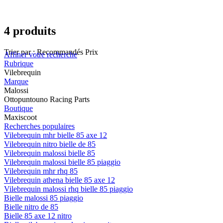
4 produits
Trier par :
Recommandés
Prix
Affiner votre recherche
Rubrique
Vilebrequin
Marque
Malossi
Ottopuntouno Racing Parts
Boutique
Maxiscoot
Recherches populaires
Vilebrequin mhr bielle 85 axe 12
Vilebrequin nitro bielle de 85
Vilebrequin malossi bielle 85
Vilebrequin malossi bielle 85 piaggio
Vilebrequin mhr rhq 85
Vilebrequin athena bielle 85 axe 12
Vilebrequin malossi rhq bielle 85 piaggio
Bielle malossi 85 piaggio
Bielle nitro de 85
Bielle 85 axe 12 nitro