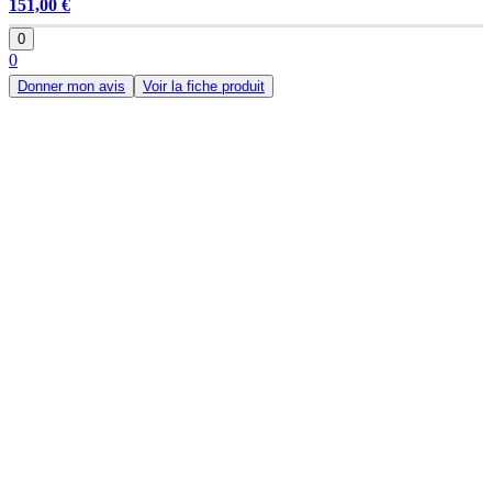
151,00 €
0
0
Donner mon avis
Voir la fiche produit