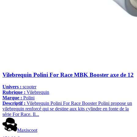
Vilebrequin Polini For Race MBK Booster axe de 12
Univers :
scooter
Rubrique :
Vilebrequin
Marque :
Polini
Descriptif :
Vilebrequin Polini For Race Booster Polini propose un
vilebrequin renforcé qui se destine aux kits cylindre en fonte de la
série For Race. Il...
Maxiscoot