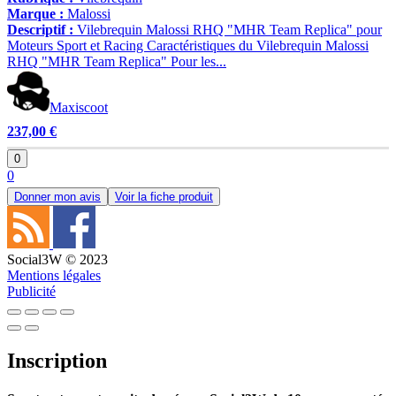
Marque :
Malossi
Descriptif :
Vilebrequin Malossi RHQ "MHR Team Replica" pour
Moteurs Sport et Racing Caractéristiques du Vilebrequin Malossi
RHQ "MHR Team Replica" Pour les...
Maxiscoot
237,00 €
0
0
Donner mon avis
Voir la fiche produit
Social3W © 2023
Mentions légales
Publicité
Inscription