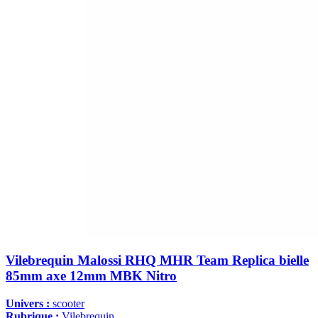
Vilebrequin Malossi RHQ MHR Team Replica bielle
85mm axe 12mm MBK Nitro
Univers :
scooter
Rubrique :
Vilebrequin