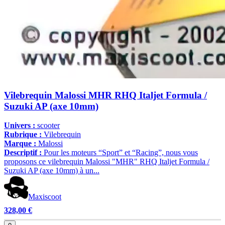
Vilebrequin Malossi MHR RHQ Italjet Formula /
Suzuki AP (axe 10mm)
Univers :
scooter
Rubrique :
Vilebrequin
Marque :
Malossi
Descriptif :
Pour les moteurs “Sport” et “Racing”, nous vous
proposons ce vilebrequin Malossi "MHR" RHQ Italjet Formula /
Suzuki AP (axe 10mm) à un...
Maxiscoot
328,00 €