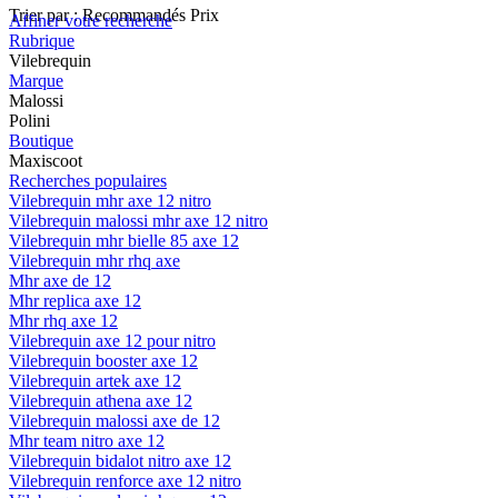
Trier par :
Recommandés
Prix
Affiner votre recherche
Rubrique
Vilebrequin
Marque
Malossi
Polini
Boutique
Maxiscoot
Recherches populaires
Vilebrequin mhr axe 12 nitro
Vilebrequin malossi mhr axe 12 nitro
Vilebrequin mhr bielle 85 axe 12
Vilebrequin mhr rhq axe
Mhr axe de 12
Mhr replica axe 12
Mhr rhq axe 12
Vilebrequin axe 12 pour nitro
Vilebrequin booster axe 12
Vilebrequin artek axe 12
Vilebrequin athena axe 12
Vilebrequin malossi axe de 12
Mhr team nitro axe 12
Vilebrequin bidalot nitro axe 12
Vilebrequin renforce axe 12 nitro