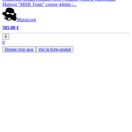
Malossi "MHR Team" course 44mm /...
Maxiscoot
585,00 €
0
0
Donner mon avis
Voir la fiche produit