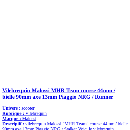
Vilebrequin Malossi MHR Team course 44mm /
bielle 90mm axe 13mm Piaggio NRG / Runner
Univers :
scooter
Rubrique :
Vilebrequin
Marque :
Malossi
Descriptif :
vilebrequin Malossi "MHR Team" course 44mm / bielle
90mm axe 13mm Piaggio NRG / Stalker Voici le vilebrequin