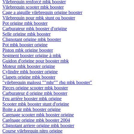
Vilebrequin renforcé mbk booster
Vilebrequin scooter mbk booster
Cage a aiguille vilebrequin origine booster
Vilebrequin pour mbk stunt ou booster
Pot origine mbk booster
Carburateur mbk booster d'origine
Selle origine mbk booster
Clignotant origine mbk booster
Pot mbk booster origine
Piston mbk origine booster
Segment booster origine à mbk
Guidon d'origine pour booster mbk
Moteur mbk booster origine
Cylindre mbk booster origine
Clapets origine mbk booster
"vilebrequin malossi ""mhr"" rhq mbk booster"
Pieces origine scooter mbk booster
Carburateur d origine mbk booster
Feu arrière booster mbk origine
Scooter mbk booster stunt d'origine
Boite a air mbk booster origine
Carenage scooter mbk booster origine
Carénage origine mbk booster 2004
Clignotant arriere origine mbk booster
Course vilebrequin nitro origine