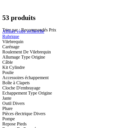
53 produits
Trier par :
Recommandés
Prix
Affiner votre recherche
Rubrique
Vilebrequin
Carénage
Roulement De Vilebrequin
Allumage Type Origine
Câble
Kit Cylindre
Poulie
Accessoires échappement
Boîte à Clapets
Cloche D'embrayage
Echappement Type Origine
Jante
Outil Divers
Phare
Pièces électrique Divers
Pompe
Repose Pieds