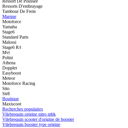
Ressort De Poussée
Ressorts D'embrayage
Tambour De Frein
Marque
Motoforce
Yamaha
Stage6
Standard Parts
Malossi
Stage6 R/t
Mvt
Polini
Athena
Doppler
Easyboost
Meteor
Motoforce Racing
Sito
Str8
Boutique
Maxiscoot
Recherches populaires
Vilebrequin origine nitro mbk
Vilebrequin scooter d'origine de booster
Vilebrequin booster type origine