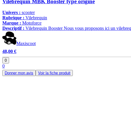
Vilebrequin MBK Booster type origine
Univers :
scooter
Rubrique :
Vilebrequin
Marque :
Motoforce
Descriptif :
Vilebrequin Booster Nous vous proposons ici un vilebrequi
Maxiscoot
48,00 €
0
0
Donner mon avis
Voir la fiche produit