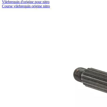
Vilebrequin d'origine pour nitro
Course vilebrequin origine nitro