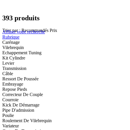
393 produits
Trier par :
Recommandés
Prix
Affiner votre recherche
Rubrique
Carénage
Vilebrequin
Echappement Tuning
Kit Cylindre
Levier
Transmission
Câble
Ressort De Poussée
Embrayage
Repose Pieds
Correcteur De Couple
Courroie
Kick De Démarrage
Pipe D'admission
Poulie
Roulement De Vilebrequin
Variateur