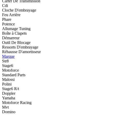
Carter De Transmission
Cdi
Cloche D'embrayage
Feu Arrière
Phare
Potence
Allumage Tuning
Boîte à Clapets
Démarreur
Outil De Blocage
Ressorts D'embrayage
Réhausse D'amortisseur
Marque
Str8
Stage6
Motoforce
Standard Parts
Malossi
Polini
Stage6 R/t
Doppler
Yamaha
Motoforce Racing
Mvt
Domino