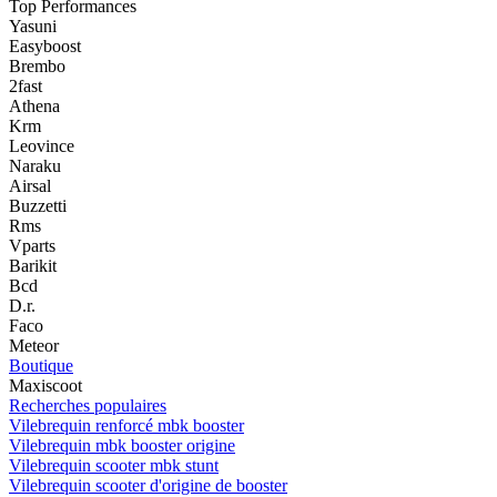
Top Performances
Yasuni
Easyboost
Brembo
2fast
Athena
Krm
Leovince
Naraku
Airsal
Buzzetti
Rms
Vparts
Barikit
Bcd
D.r.
Faco
Meteor
Boutique
Maxiscoot
Recherches populaires
Vilebrequin renforcé mbk booster
Vilebrequin mbk booster origine
Vilebrequin scooter mbk stunt
Vilebrequin scooter d'origine de booster